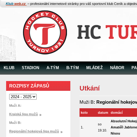
Klub
web.cz
– profesionální internetové stránky pro váš sportovní klub
Ceník a objed
KLUB
STADION
A-TÝM
B-TÝM
MLÁDEŽ
NÁBOR
PA
ROZPISY ZÁPASŮ
Utkání
Muži B
: Regionální hokejo
Muži A:
kolo
datum
domácí
Krajská liga mužů
Absolutní Hoke
Muži B:
so
1.
Amatéři Jablon
19.10.
Regionální hokejová liga mužů
Nisou