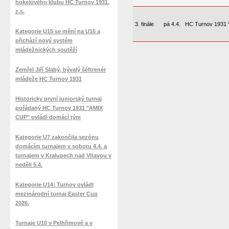
hokejového klubu HC Turnov 1931,
z.s.
3. finále
pá 4.4.
HC Turnov 1931 
Kategorie U15 se mění na U16 a
přichází nový systém
mládežnických soutěží
Zemřel Jiří Slabý, bývalý šéftrenér
mládeže HC Turnov 1931
Historicky první juniorský turnaj
pořádaný HC Turnov 1931 "AMIX
CUP" ovládl domácí tým
Kategorie U7 zakončila sezónu
domácím turnajem v sobotu 4.4. a
turnajem v Kralupech nad Vltavou v
neděli 5.4.
Kategorie U14: Turnov ovládl
mezinárodní turnaj Easter Cup
2026.
Turnaje U10 v Pelhřimově a v