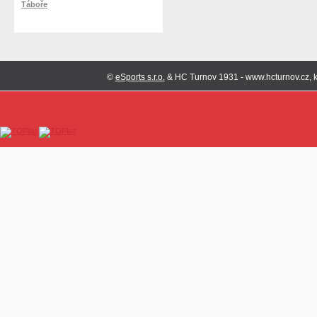
Táboře
©
eSports s.r.o.
& HC Turnov 1931 - www.hcturnov.cz, k