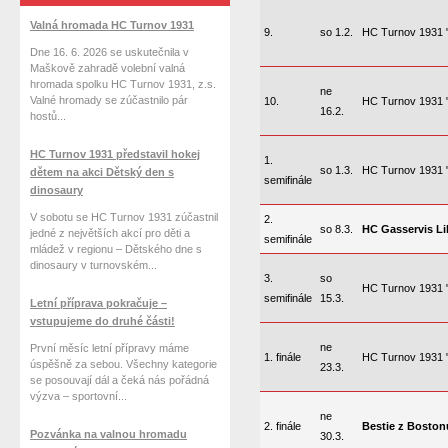
Valná hromada HC Turnov 1931
9.
so 1.2.
HC Turnov 1931 
Dne 16. 6. 2026 se uskutečnila v
Maškově zahradě volební valná
hromada spolku HC Turnov 1931, z.s.
ne
Valné hromady se zúčastnilo pár
10.
HC Turnov 1931 
16.2.
hostů...
HC Turnov 1931 představil hokej
1.
so 1.3.
HC Turnov 1931 
dětem na akci Dětský den s
semifinále
dinosaury
V sobotu se HC Turnov 1931 zúčastnil
2.
so 8.3.
HC Gasservis Li
jedné z největších akcí pro děti a
semifinále
mládež v regionu – Dětského dne s
dinosaury v turnovském...
3.
so
HC Turnov 1931 
semifinále
15.3.
Letní příprava pokračuje –
vstupujeme do druhé části!
ne
První měsíc letní přípravy máme
1. finále
HC Turnov 1931 
úspěšně za sebou. Všechny kategorie
23.3.
se posouvají dál a čeká nás pořádná
výzva – sportovní...
ne
2. finále
Bestie z Boston
Pozvánka na valnou hromadu
30.3.