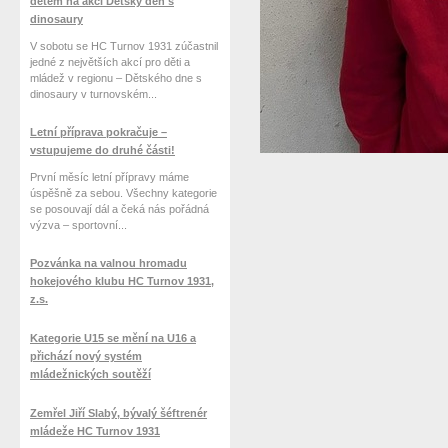
dětem na akci Dětský den s
dinosaury
V sobotu se HC Turnov 1931 zúčastnil
jedné z největších akcí pro děti a
mládež v regionu – Dětského dne s
dinosaury v turnovském...
Letní příprava pokračuje –
vstupujeme do druhé části!
První měsíc letní přípravy máme
úspěšně za sebou. Všechny kategorie
se posouvají dál a čeká nás pořádná
výzva – sportovní...
Pozvánka na valnou hromadu
hokejového klubu HC Turnov 1931,
z.s.
Kategorie U15 se mění na U16 a
přichází nový systém
mládežnických soutěží
Zemřel Jiří Slabý, bývalý šéftrenér
mládeže HC Turnov 1931