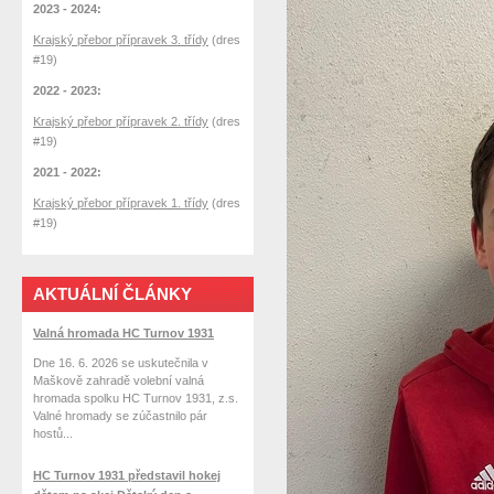
2023 - 2024:
Krajský přebor přípravek 3. třídy
(dres
#19)
2022 - 2023:
Krajský přebor přípravek 2. třídy
(dres
#19)
2021 - 2022:
Krajský přebor přípravek 1. třídy
(dres
#19)
AKTUÁLNÍ ČLÁNKY
Valná hromada HC Turnov 1931
Dne 16. 6. 2026 se uskutečnila v
Maškově zahradě volební valná
hromada spolku HC Turnov 1931, z.s.
Valné hromady se zúčastnilo pár
hostů...
HC Turnov 1931 představil hokej