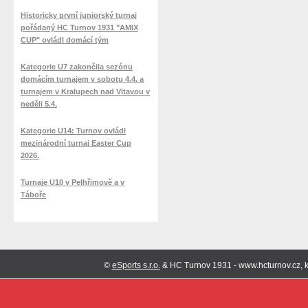
Historicky první juniorský turnaj
pořádaný HC Turnov 1931 "AMIX
CUP" ovládl domácí tým
Kategorie U7 zakončila sezónu
domácím turnajem v sobotu 4.4. a
turnajem v Kralupech nad Vltavou v
neděli 5.4.
Kategorie U14: Turnov ovládl
mezinárodní turnaj Easter Cup
2026.
Turnaje U10 v Pelhřimově a v
Táboře
©
eSports s.r.o.
& HC Turnov 1931 - www.hcturnov.cz, k