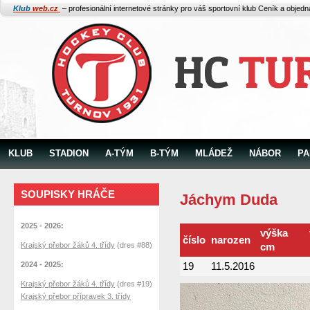
Klub
web.cz
– profesionální internetové stránky pro váš sportovní klub
Ceník a objed
KLUB
STADION
A-TÝM
B-TÝM
MLÁDEŽ
NÁBOR
PA
SOUPISKY HRÁČE
Jáchym Duda
2025 - 2026:
výška
číslo
narozen
Krajský přebor žáků 4. třídy
(dres #88)
cm
2024 - 2025:
19
11.5.2016
Krajský přebor žáků 4. třídy
(dres #19)
Krajský přebor přípravek 3. třídy