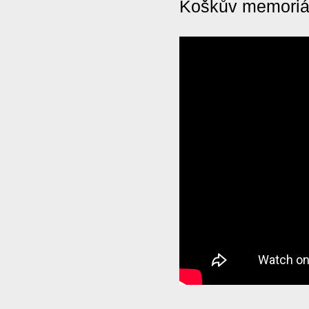
Koškův memoriál