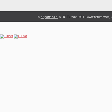
©
eSports s.r.o.
& HC Turnov 1931 - www.hcturnov.cz, k