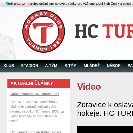
Klub
web.cz
– profesionální internetové stránky pro váš sportovní klub
Ceník a objed
KLUB
STADION
A-TÝM
B-TÝM
MLÁDEŽ
NÁBOR
PA
AKTUÁLNÍ ČLÁNKY
Video
Valná hromada HC Turnov 1931
Dne 16. 6. 2026 se uskutečnila v
Zdravice k osla
Maškově zahradě volební valná
hokeje. HC TU
hromada spolku HC Turnov 1931, z.s.
Valné hromady se zúčastnilo pár
hostů...
HC Turnov 1931 představil hokej