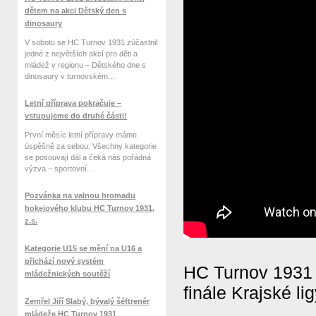
dětem na akci Dětský den s
dinosaury
V sobotu se HC Turnov 1931 zúčastnil
jedné z největších akcí pro děti a
mládež v regionu – Dětského dne s
dinosaury v turnovském...
Letní příprava pokračuje –
vstupujeme do druhé části!
První měsíc letní přípravy máme
úspěšně za sebou. Všechny kategorie
se posouvají dál a čeká nás pořádná
výzva – sportovní...
Pozvánka na valnou hromadu
hokejového klubu HC Turnov 1931,
z.s.
Kategorie U15 se mění na U16 a
přichází nový systém
HC Turnov 1931 
mládežnických soutěží
finále Krajské l
Zemřel Jiří Slabý, bývalý šéftrenér
mládeže HC Turnov 1931