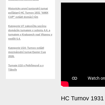
Historicky první juniorský turnaj
pořádaný HC Turnov 1931 "AMIX
CUP" ovládl domácí tým
Kategorie U7 zakončila sezónu
domácím turnajem v sobotu 4.4. a
turnajem v Kralupech nad Vltavou v
neděli 5.4.
Kategorie U14: Turnov ovládl
mezinárodní turnaj Easter Cup
2026.
Turnaje U10 v Pelhřimově a v
Táboře
HC Turnov 1931 