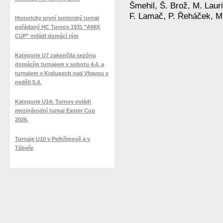
Šmehil, Š. Brož, M. Lauri
F. Lamač, P. Řeháček, M
Historicky první juniorský turnaj
pořádaný HC Turnov 1931 "AMIX
CUP" ovládl domácí tým
Kategorie U7 zakončila sezónu
domácím turnajem v sobotu 4.4. a
turnajem v Kralupech nad Vltavou v
neděli 5.4.
Kategorie U14: Turnov ovládl
mezinárodní turnaj Easter Cup
2026.
Turnaje U10 v Pelhřimově a v
Táboře