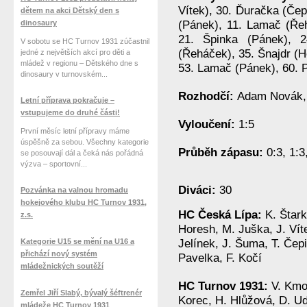
Vítek), 30. Ďuračka (Čep
dětem na akci Dětský den s
dinosaury
(Pánek), 11. Lamač (Řeh
21. Špinka (Pánek), 
V sobotu se HC Turnov 1931 zúčastnil
(Řeháček), 35. Šnajdr (H
jedné z největších akcí pro děti a
mládež v regionu – Dětského dne s
53. Lamač (Pánek), 60. 
dinosaury v turnovském...
Rozhodčí:
Adam Novák, 
Letní příprava pokračuje –
vstupujeme do druhé části!
Vyloučení:
1:5
První měsíc letní přípravy máme
úspěšně za sebou. Všechny kategorie
Průběh zápasu:
0:3, 1:3,
se posouvají dál a čeká nás pořádná
výzva – sportovní...
Diváci:
30
Pozvánka na valnou hromadu
hokejového klubu HC Turnov 1931,
HC Česká Lípa:
K. Štark
z.s.
Horesh, M. Juška, J. Vít
Kategorie U15 se mění na U16 a
Jelínek, J. Šuma, T. Čepi
přichází nový systém
Pavelka, F. Kočí
mládežnických soutěží
HC Turnov 1931:
V. Kmo
Zemřel Jiří Slabý, bývalý šéftrenér
Korec, H. Hlůžová, D. Ud
mládeže HC Turnov 1931