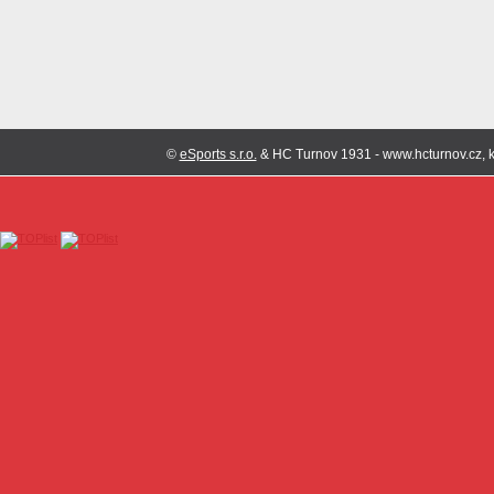
©
eSports s.r.o.
& HC Turnov 1931 - www.hcturnov.cz, k