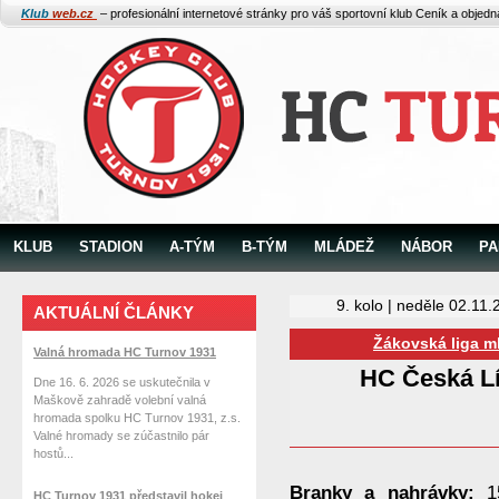
Klub
web.cz
– profesionální internetové stránky pro váš sportovní klub
Ceník a objed
KLUB
STADION
A-TÝM
B-TÝM
MLÁDEŽ
NÁBOR
PA
9. kolo | neděle 02.11.
AKTUÁLNÍ ČLÁNKY
Žákovská liga ml
Valná hromada HC Turnov 1931
HC Česká L
Dne 16. 6. 2026 se uskutečnila v
Maškově zahradě volební valná
hromada spolku HC Turnov 1931, z.s.
Valné hromady se zúčastnilo pár
hostů...
Branky a nahrávky:
1
HC Turnov 1931 představil hokej