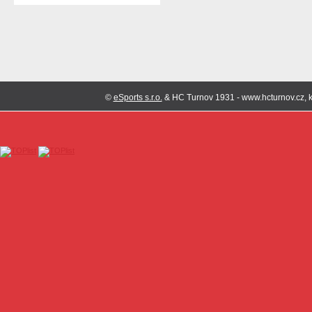
©
eSports s.r.o.
& HC Turnov 1931 - www.hcturnov.cz, k