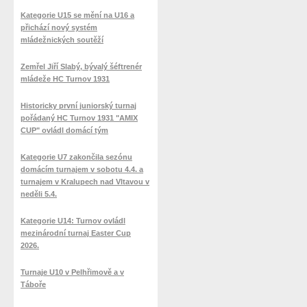
Kategorie U15 se mění na U16 a
přichází nový systém
mládežnických soutěží
Zemřel Jiří Slabý, bývalý šéftrenér
mládeže HC Turnov 1931
Historicky první juniorský turnaj
pořádaný HC Turnov 1931 "AMIX
CUP" ovládl domácí tým
Kategorie U7 zakončila sezónu
domácím turnajem v sobotu 4.4. a
turnajem v Kralupech nad Vltavou v
neděli 5.4.
Kategorie U14: Turnov ovládl
mezinárodní turnaj Easter Cup
2026.
Turnaje U10 v Pelhřimově a v
Táboře