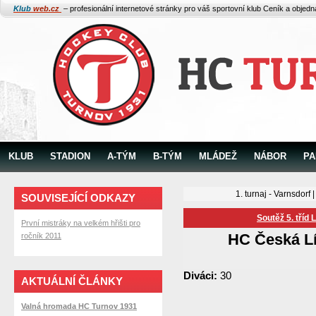
Klub
web.cz
– profesionální internetové stránky pro váš sportovní klub
Ceník a objed
KLUB
STADION
A-TÝM
B-TÝM
MLÁDEŽ
NÁBOR
PA
1. turnaj - Varnsdorf
SOUVISEJÍCÍ ODKAZY
Soutěž 5. tříd 
První mistráky na velkém hřišti pro
HC Česká L
ročník 2011
Diváci:
30
AKTUÁLNÍ ČLÁNKY
Valná hromada HC Turnov 1931