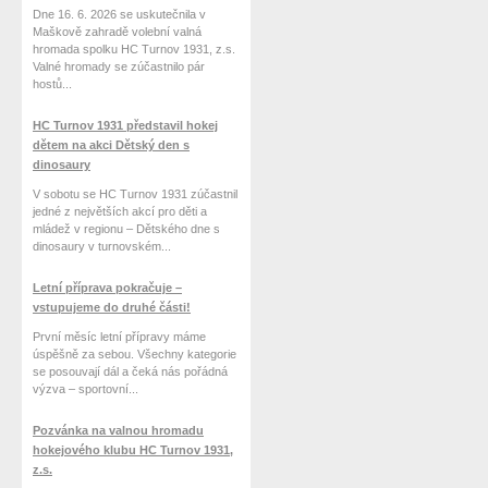
Dne 16. 6. 2026 se uskutečnila v
Maškově zahradě volební valná
hromada spolku HC Turnov 1931, z.s.
Valné hromady se zúčastnilo pár
hostů...
HC Turnov 1931 představil hokej
dětem na akci Dětský den s
dinosaury
V sobotu se HC Turnov 1931 zúčastnil
jedné z největších akcí pro děti a
mládež v regionu – Dětského dne s
dinosaury v turnovském...
Letní příprava pokračuje –
vstupujeme do druhé části!
První měsíc letní přípravy máme
úspěšně za sebou. Všechny kategorie
se posouvají dál a čeká nás pořádná
výzva – sportovní...
Pozvánka na valnou hromadu
hokejového klubu HC Turnov 1931,
z.s.