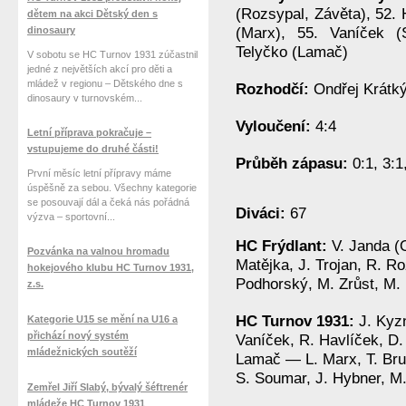
(Rozsypal, Závěta), 52. 
dětem na akci Dětský den s
dinosaury
(Marx), 55. Vaníček (
Telyčko (Lamač)
V sobotu se HC Turnov 1931 zúčastnil
jedné z největších akcí pro děti a
mládež v regionu – Dětského dne s
Rozhodčí:
Ondřej Krátk
dinosaury v turnovském...
Vyloučení:
4:4
Letní příprava pokračuje –
vstupujeme do druhé části!
Průběh zápasu:
0:1, 3:1
První měsíc letní přípravy máme
úspěšně za sebou. Všechny kategorie
se posouvají dál a čeká nás pořádná
Diváci:
67
výzva – sportovní...
HC Frýdlant:
V. Janda (
Pozvánka na valnou hromadu
Matějka, J. Trojan, R. R
hokejového klubu HC Turnov 1931,
Podhorský, M. Zrůst, M. H
z.s.
HC Turnov 1931:
J. Kyz
Kategorie U15 se mění na U16 a
přichází nový systém
Vaníček, R. Havlíček, D.
mládežnických soutěží
Lamač — L. Marx, T. Brunc
S. Soumar, J. Hybner, M
Zemřel Jiří Slabý, bývalý šéftrenér
mládeže HC Turnov 1931