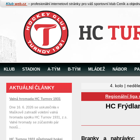
Klub
web.cz
– profesionální internetové stránky pro váš sportovní klub
Ceník a objed
KLUB
STADION
A-TÝM
B-TÝM
MLÁDEŽ
NÁBOR
PA
4. kolo | neděl
AKTUÁLNÍ ČLÁNKY
Regionální liga 
Valná hromada HC Turnov 1931
HC Frýdla
Dne 16. 6. 2026 se uskutečnila v
Maškově zahradě volební valná
hromada spolku HC Turnov 1931, z.s.
Valné hromady se zúčastnilo pár
hostů...
Branky a nahrávky:
1
HC Turnov 1931 představil hokej