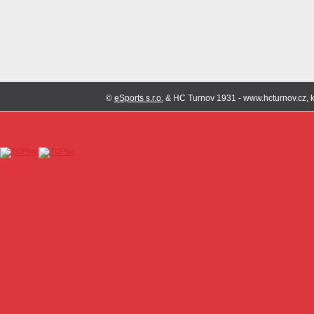
©
eSports s.r.o.
& HC Turnov 1931 - www.hcturnov.cz, k