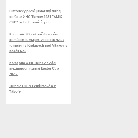
Historicky první juniorský turnaj
pořádaný HC Turnov 1931 "AMIX
CUP" ovládl domácí tým
Kategorie U7 zakončila sezónu
domácím turnajem v sobotu 4.4. a
turnajem v Kralupech nad Vltavou v
neděli 5.4.
Kategorie U14: Turnov ovládl
mezinárodní turnaj Easter Cup
2026.
Turnaje U10 v Pelhřimově a v
Táboře