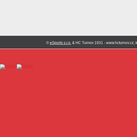
©
eSports s.r.o.
& HC Turnov 1931 - www.hcturnov.cz, k