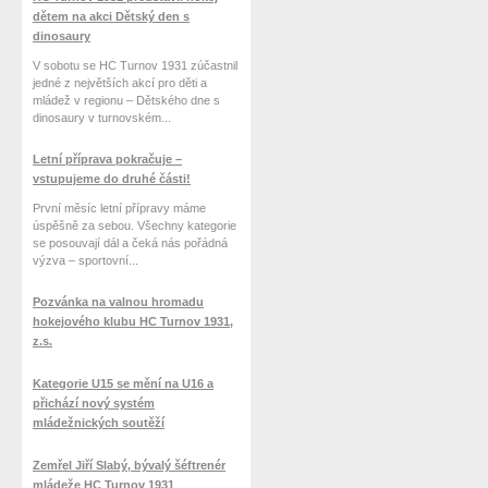
dětem na akci Dětský den s
dinosaury
V sobotu se HC Turnov 1931 zúčastnil
jedné z největších akcí pro děti a
mládež v regionu – Dětského dne s
dinosaury v turnovském...
Letní příprava pokračuje –
vstupujeme do druhé části!
První měsíc letní přípravy máme
úspěšně za sebou. Všechny kategorie
se posouvají dál a čeká nás pořádná
výzva – sportovní...
Pozvánka na valnou hromadu
hokejového klubu HC Turnov 1931,
z.s.
Kategorie U15 se mění na U16 a
přichází nový systém
mládežnických soutěží
Zemřel Jiří Slabý, bývalý šéftrenér
mládeže HC Turnov 1931