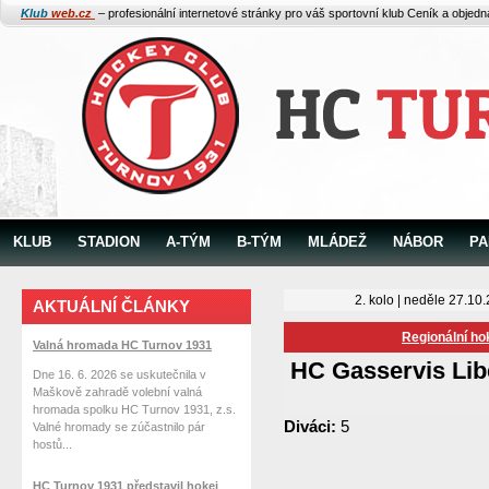
Klub
web.cz
– profesionální internetové stránky pro váš sportovní klub
Ceník a objed
KLUB
STADION
A-TÝM
B-TÝM
MLÁDEŽ
NÁBOR
PA
2. kolo | neděle 27.10
AKTUÁLNÍ ČLÁNKY
Regionální ho
Valná hromada HC Turnov 1931
HC Gasservis Lib
Dne 16. 6. 2026 se uskutečnila v
Maškově zahradě volební valná
hromada spolku HC Turnov 1931, z.s.
Diváci:
5
Valné hromady se zúčastnilo pár
hostů...
HC Turnov 1931 představil hokej