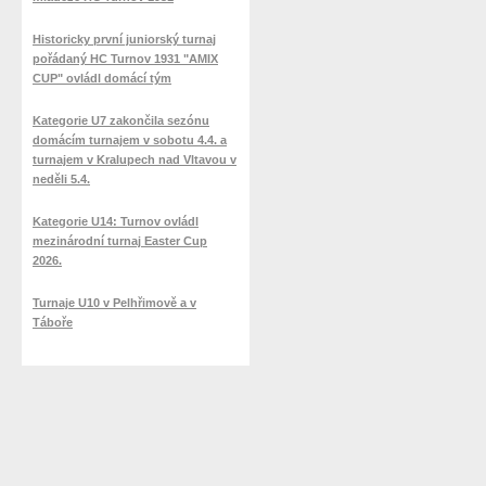
Historicky první juniorský turnaj
pořádaný HC Turnov 1931 "AMIX
CUP" ovládl domácí tým
Kategorie U7 zakončila sezónu
domácím turnajem v sobotu 4.4. a
turnajem v Kralupech nad Vltavou v
neděli 5.4.
Kategorie U14: Turnov ovládl
mezinárodní turnaj Easter Cup
2026.
Turnaje U10 v Pelhřimově a v
Táboře