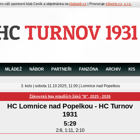
pro váš sportovní klub
Ceník a objednávka na
klubweb.cz
| Provozuje
eSports.cz, s.r.o.
MLÁDEŽ
NÁBOR
PARTNEŘI
FANZÓNA
ARCHIV
KIS
3. kolo | sobota 11.10.2025, 11:00 |
Lomnice nad Popelkou
Žákovská liga mladších žáků "B", 2025 - 2026
HC Lomnice nad Popelkou
-
HC Turnov
1931
5:29
2:8, 1:11, 2:10