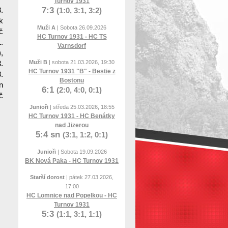
Turnov 1931
7:3
.
(1:0, 3:1, 3:2)
k
Muži A
| Sobota 26.09.2026
č
HC Turnov 1931 - HC TS
.
Varnsdorf
,
Muži B
| sobota 21.03.2026, 19:30
.
HC Turnov 1931 "B" - Bestie z
.
Bostonu
n
6:1
(2:0, 4:0, 0:1)
č
Junioři
| středa 25.03.2026, 18:55
HC Turnov 1931 - HC Benátky
nad Jizerou
5:4 sn
(3:1, 1:2, 0:1)
Junioři
| Sobota 19.09.2026
BK Nová Paka - HC Turnov 1931
Starší dorost
| pátek 27.03.2026,
17:00
HC Lomnice nad Popelkou - HC
Turnov 1931
5:3
(1:1, 3:1, 1:1)