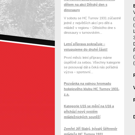
dětem na akci Dětský den s
dinosaury
V sobotu se HC Turnov 1931 zúčastnil
jedné z největších akcí pro děti a
mládež v regionu – Dětského dne s
dinosaury v turnovském...
Letní příprava pokračuje –
vstupujeme do druhé části!
První měsíc letní přípravy máme
úspěšně za sebou. Všechny kategorie
se posouvají dál a čeká nás pořádná
výzva – sportovní...
Pozvánka na valnou hromadu
hokejového klubu HC Turnov 1931,
z.s.
Kategorie U15 se mění na U16 a
přichází nový systém
mládežnických soutěží
Zemřel Jiří Slabý, bývalý šéftrenér
mládeže HC Turnov 1931