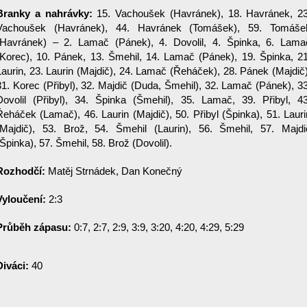
Branky a nahrávky:
15. Vachoušek (Havránek), 18. Havránek, 23
Vachoušek (Havránek), 44. Havránek (Tomášek), 59. Tomáše
(Havránek) – 2. Lamač (Pánek), 4. Dovolil, 4. Špinka, 6. Lama
(Korec), 10. Pánek, 13. Šmehil, 14. Lamač (Pánek), 19. Špinka, 21
Laurin, 23. Laurin (Majdič), 24. Lamač (Řeháček), 28. Pánek (Majdič)
31. Korec (Přibyl), 32. Majdič (Duda, Šmehil), 32. Lamač (Pánek), 33
Dovolil (Přibyl), 34. Špinka (Šmehil), 35. Lamač, 39. Přibyl, 43
Řeháček (Lamač), 46. Laurin (Majdič), 50. Přibyl (Špinka), 51. Lauri
(Majdič), 53. Brož, 54. Šmehil (Laurin), 56. Šmehil, 57. Majdi
(Špinka), 57. Šmehil, 58. Brož (Dovolil).
Rozhodčí:
Matěj Strnádek, Dan Konečný
Vyloučení:
2:3
Průběh zápasu:
0:7, 2:7, 2:9, 3:9, 3:20, 4:20, 4:29, 5:29
Diváci:
40