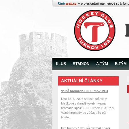
Klub
web.cz
– profesionální internetové stránky 
KLUB
STADION
A-TÝM
B-TÝM
AKTUÁLNÍ ČLÁNKY
Valná hromada HC Turnov 1931
Dne 16. 6. 2026 se uskutečnila v
Maškově zahradě volební valná
hromada spolku HC Turnov 1931, z.s.
Valné hromady se zúčastnilo pár
hostů...
HC Turnov 1931 představil hokej