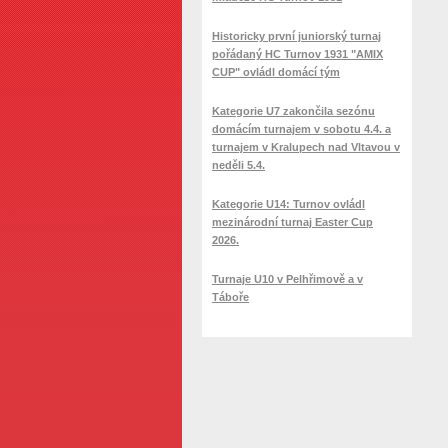
Historicky první juniorský turnaj
pořádaný HC Turnov 1931 "AMIX
CUP" ovládl domácí tým
Kategorie U7 zakončila sezónu
domácím turnajem v sobotu 4.4. a
turnajem v Kralupech nad Vltavou v
neděli 5.4.
Kategorie U14: Turnov ovládl
mezinárodní turnaj Easter Cup
2026.
Turnaje U10 v Pelhřimově a v
Táboře