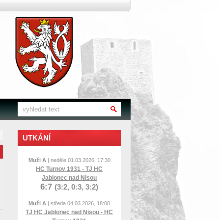
UTKÁNÍ
Muži A
| neděle 01.03.2026, 17:30
HC Turnov 1931 - TJ HC
Jablonec nad Nisou
6:7
(3:2, 0:3, 3:2)
Muži A
| středa 04.03.2026, 18:00
TJ HC Jablonec nad Nisou - HC