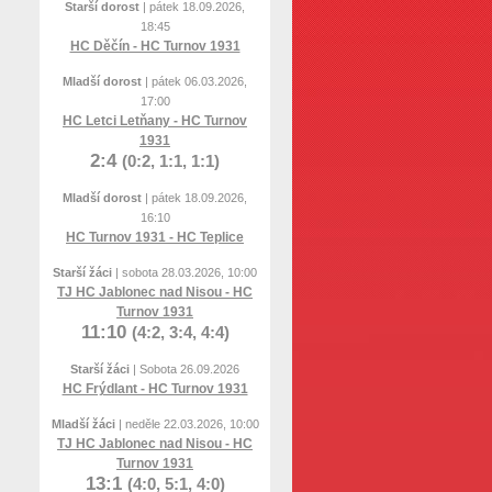
Starší dorost
| pátek 18.09.2026,
18:45
HC Děčín - HC Turnov 1931
Mladší dorost
| pátek 06.03.2026,
17:00
HC Letci Letňany - HC Turnov
1931
2:4
(0:2, 1:1, 1:1)
Mladší dorost
| pátek 18.09.2026,
16:10
HC Turnov 1931 - HC Teplice
Starší žáci
| sobota 28.03.2026, 10:00
TJ HC Jablonec nad Nisou - HC
Turnov 1931
11:10
(4:2, 3:4, 4:4)
Starší žáci
| Sobota 26.09.2026
HC Frýdlant - HC Turnov 1931
Mladší žáci
| neděle 22.03.2026, 10:00
TJ HC Jablonec nad Nisou - HC
Turnov 1931
13:1
(4:0, 5:1, 4:0)