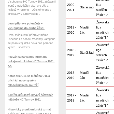
V sobotu se HC Turnov 1931 zúčastnil
2020 -
liga
jedné z největších akcí pro děti a
Starší žáci
mládež v regionu – Dětského dne s
2021
starších
dinosaury v turnovském...
žáků "B"
Žákovská
Letní příprava pokračuje –
2019 -
Mladší
liga
vstupujeme do druhé části!
2020
žáci
mladších
První měsíc letní přípravy máme
žáků "B"
úspěšně za sebou. Všechny kategorie
se posouvají dál a čeká nás pořádná
Žákovská
výzva – sportovní...
2018 -
liga
Starší žáci
2019
starších
Pozvánka na valnou hromadu
žáků "B"
hokejového klubu HC Turnov 1931,
z.s.
Žákovská
2018 -
Mladší
liga
Kategorie U15 se mění na U16 a
2019
žáci
mladších
přichází nový systém
žáků "B"
mládežnických soutěží
Žákovská
Zemřel Jiří Slabý, bývalý šéftrenér
2017 -
Mladší
liga
mládeže HC Turnov 1931
2018
žáci
mladších
žáků "B"
Historicky první juniorský turnaj
Žákovská