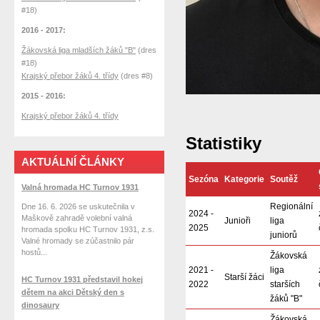
#18)
2016 - 2017:
Žákovská liga mladších žáků "B"
(dres
#18)
Krajský přebor žáků 4. třídy
(dres #8)
2015 - 2016:
Krajský přebor žáků 4. třídy
Statistiky
AKTUÁLNÍ ČLÁNKY
Sezóna
Kategorie
Soutěž
Valná hromada HC Turnov 1931
Regionální
Dne 16. 6. 2026 se uskutečnila v
2024 -
Maškově zahradě volební valná
Junioři
liga
2025
hromada spolku HC Turnov 1931, z.s.
juniorů
Valné hromady se zúčastnilo pár
hostů...
Žákovská
2021 -
liga
Starší žáci
HC Turnov 1931 představil hokej
2022
starších
dětem na akci Dětský den s
žáků "B"
dinosaury
Žákovská