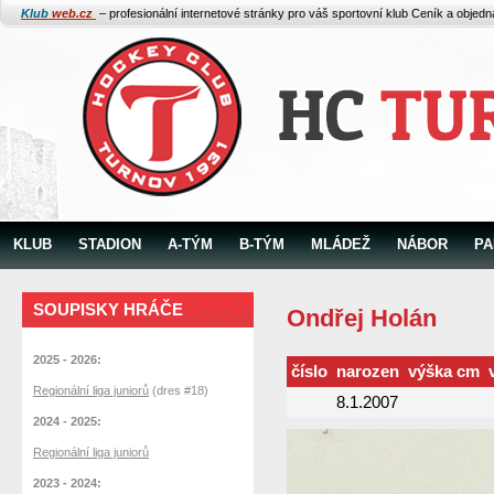
Klub
web.cz
– profesionální internetové stránky pro váš sportovní klub
Ceník a objed
KLUB
STADION
A-TÝM
B-TÝM
MLÁDEŽ
NÁBOR
PA
SOUPISKY HRÁČE
Ondřej Holán
2025 - 2026:
číslo
narozen
výška cm
Regionální liga juniorů
(dres #18)
8.1.2007
2024 - 2025:
Regionální liga juniorů
2023 - 2024: