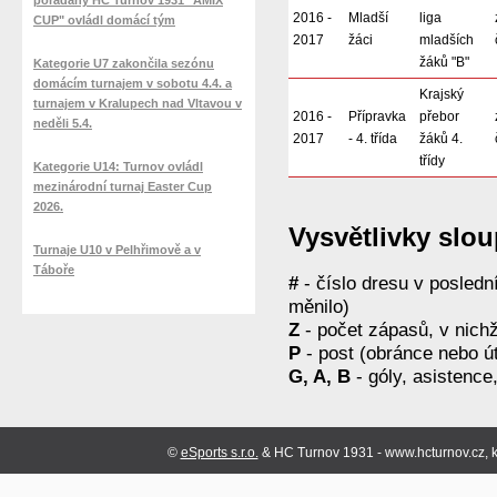
pořádaný HC Turnov 1931 "AMIX
2016 -
Mladší
liga
CUP" ovládl domácí tým
2017
žáci
mladších
žáků "B"
Kategorie U7 zakončila sezónu
domácím turnajem v sobotu 4.4. a
Krajský
turnajem v Kralupech nad Vltavou v
2016 -
Přípravka
přebor
neděli 5.4.
2017
- 4. třída
žáků 4.
třídy
Kategorie U14: Turnov ovládl
mezinárodní turnaj Easter Cup
2026.
Vysvětlivky slo
Turnaje U10 v Pelhřimově a v
Táboře
#
- číslo dresu v posled
měnilo)
Z
- počet zápasů, v nichž
P
- post (obránce nebo ú
G, A, B
- góly, asistence
©
eSports s.r.o.
& HC Turnov 1931 - www.hcturnov.cz, k