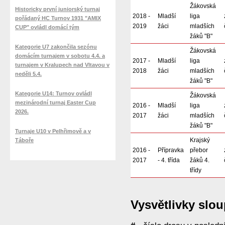
Žákovská
Historicky první juniorský turnaj
2018 -
Mladší
liga
pořádaný HC Turnov 1931 "AMIX
2019
žáci
mladších
CUP" ovládl domácí tým
žáků "B"
Kategorie U7 zakončila sezónu
Žákovská
domácím turnajem v sobotu 4.4. a
2017 -
Mladší
liga
turnajem v Kralupech nad Vltavou v
2018
žáci
mladších
neděli 5.4.
žáků "B"
Kategorie U14: Turnov ovládl
Žákovská
mezinárodní turnaj Easter Cup
2016 -
Mladší
liga
2026.
2017
žáci
mladších
žáků "B"
Turnaje U10 v Pelhřimově a v
Krajský
Táboře
2016 -
Přípravka
přebor
2017
- 4. třída
žáků 4.
třídy
Vysvětlivky slo