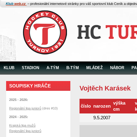
Klub
web.cz
– profesionální internetové stránky pro váš sportovní klub
Ceník a objed
KLUB
STADION
A-TÝM
B-TÝM
MLÁDEŽ
NÁBOR
PA
SOUPISKY HRÁČE
Vojtěch Karásek
2025 - 2026:
výška
číslo
narozen
Regionální liga juniorů
(dres #10)
cm
2024 - 2025:
9.5.2007
Krajská liga mužů
Regionální liga juniorů