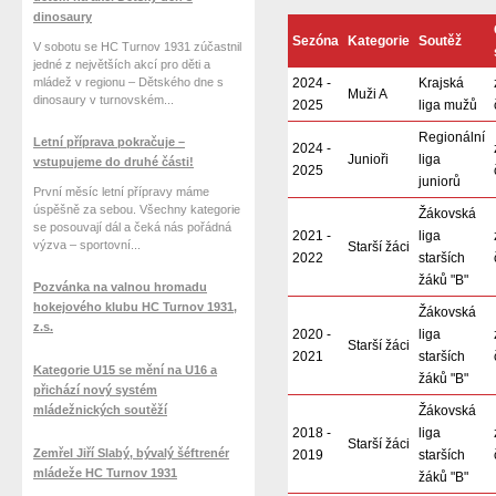
dinosaury
Sezóna
Kategorie
Soutěž
V sobotu se HC Turnov 1931 zúčastnil
jedné z největších akcí pro děti a
mládež v regionu – Dětského dne s
2024 -
Krajská
Muži A
dinosaury v turnovském...
2025
liga mužů
Regionální
Letní příprava pokračuje –
2024 -
Junioři
liga
vstupujeme do druhé části!
2025
juniorů
První měsíc letní přípravy máme
úspěšně za sebou. Všechny kategorie
Žákovská
se posouvají dál a čeká nás pořádná
2021 -
liga
výzva – sportovní...
Starší žáci
2022
starších
žáků "B"
Pozvánka na valnou hromadu
hokejového klubu HC Turnov 1931,
Žákovská
z.s.
2020 -
liga
Starší žáci
2021
starších
Kategorie U15 se mění na U16 a
žáků "B"
přichází nový systém
mládežnických soutěží
Žákovská
2018 -
liga
Starší žáci
Zemřel Jiří Slabý, bývalý šéftrenér
2019
starších
mládeže HC Turnov 1931
žáků "B"