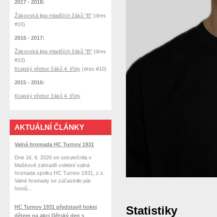
2017 - 2018:
Žákovská liga mladších žáků "B"
(dres
#10)
2016 - 2017:
Žákovská liga mladších žáků "B"
(dres
#10)
Krajský přebor žáků 4. třídy
(dres #10)
2015 - 2016:
Krajský přebor žáků 4. třídy
AKTUÁLNÍ ČLÁNKY
Valná hromada HC Turnov 1931
Dne 16. 6. 2026 se uskutečnila v
Maškově zahradě volební valná
hromada spolku HC Turnov 1931, z.s.
Valné hromady se zúčastnilo pár
hostů...
HC Turnov 1931 představil hokej
Statistiky
dětem na akci Dětský den s