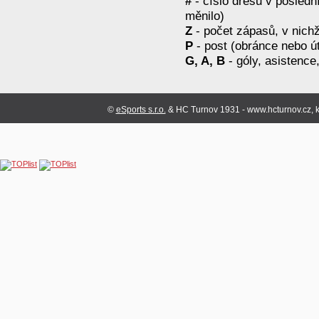
#
- číslo dresu v posled
měnilo)
Z
- počet zápasů, v nichž
P
- post (obránce nebo ú
G, A, B
- góly, asistence
©
eSports s.r.o.
& HC Turnov 1931 - www.hcturnov.cz, k