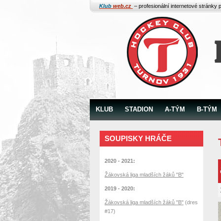
Klub
web.cz
– profesionální internetové stránky 
KLUB
STADION
A-TÝM
B-TÝM
SOUPISKY HRÁČE
2020 - 2021:
Žákovská liga mladších žáků "B"
2019 - 2020:
Žákovská liga mladších žáků "B"
(dres
#17)