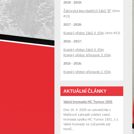
2018 - 2019:
Žákovská liga mladších žáků "B"
(dres
#13)
2017 - 2018:
Krajský přebor žáků 4. třídy
(dres #13)
2016 - 2017:
Krajský přebor žáků 4. třídy
Krajský přebor přípravek 3. třídy
2015 - 2016:
Krajský přebor přípravek 2. třídy
AKTUÁLNÍ ČLÁNKY
Valná hromada HC Turnov 1931
Dne 16. 6. 2026 se uskutečnila v
Maškově zahradě volební valná
hromada spolku HC Turnov 1931, z.s.
Valné hromady se zúčastnilo pár
hostů...