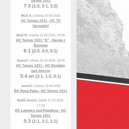
Turnov 1931
7:3
(1:0, 3:1, 3:2)
Muži A
| Sobota 26.09.2026
HC Turnov 1931 - HC TS
Varnsdorf
Muži B
| sobota 21.03.2026, 19:30
HC Turnov 1931 "B" - Bestie z
Bostonu
6:1
(2:0, 4:0, 0:1)
Junioři
| středa 25.03.2026, 18:55
HC Turnov 1931 - HC Benátky
nad Jizerou
5:4 sn
(3:1, 1:2, 0:1)
Junioři
| Sobota 19.09.2026
BK Nová Paka - HC Turnov 1931
Starší dorost
| pátek 27.03.2026,
17:00
HC Lomnice nad Popelkou - HC
Turnov 1931
5:3
(1:1, 3:1, 1:1)