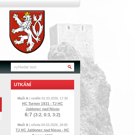
UTKÁNÍ
Muži A
| neděle 01.03.2026, 17:30
HC Turnov 1931 - TJ HC
Jablonec nad Nisou
6:7
(3:2, 0:3, 3:2)
Muži A
| středa 04.03.2026, 18:00
TJ HC Jablonec nad Nisou - HC