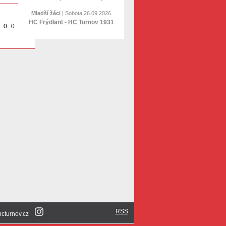
Mladší žáci
| Sobota 26.09.2026
HC Frýdlant - HC Turnov 1931
0
0
0
0
RSS
@hcturnov.cz