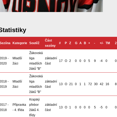
Statistiky
Část
Sezóna
Kategorie
Soutěž
#
P
Z
G
A
B
+
-
+/-
TM
2
sezóny
Žákovská
2019 -
Mladší
liga
základní
17
O
2
0
0
0
5
9
-4
0
0
2020
žáci
mladších
část
žáků "B"
Žákovská
2018 -
Mladší
liga
základní
13
O
21
0
1
1
72
30
42
16
8
2019
žáci
mladších
část
žáků "B"
Krajský
2017 -
Přípravka
přebor
základní
13
O
1
0
0
0
0
5
-5
0
0
2018
- 4. třída
žáků 4.
část
třídy