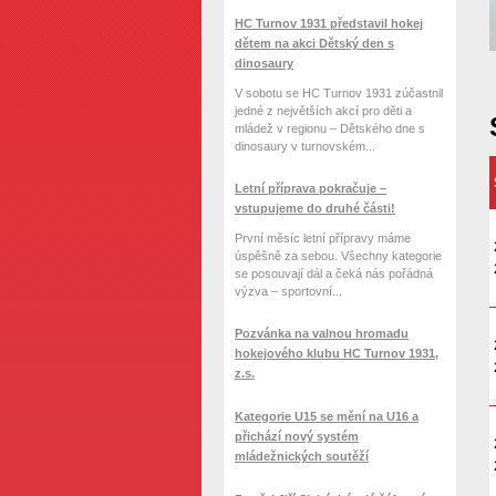
HC Turnov 1931 představil hokej
dětem na akci Dětský den s
dinosaury
V sobotu se HC Turnov 1931 zúčastnil
jedné z největších akcí pro děti a
mládež v regionu – Dětského dne s
dinosaury v turnovském...
Letní příprava pokračuje –
vstupujeme do druhé části!
První měsíc letní přípravy máme
úspěšně za sebou. Všechny kategorie
se posouvají dál a čeká nás pořádná
výzva – sportovní...
Pozvánka na valnou hromadu
hokejového klubu HC Turnov 1931,
z.s.
Kategorie U15 se mění na U16 a
přichází nový systém
mládežnických soutěží