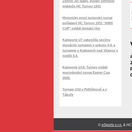
Zemřel Jiří Slabý, bývalý šéftrenér
mládeže HC Turnov 1931
Historicky první juniorský turnaj
pořádaný HC Turnov 1931 "AMIX
CUP" ovládl domácí tým
Kategorie U7 zakončila sezónu
domácím turnajem v sobotu 4.4. a
turnajem v Kralupech nad Vltavou v
neděli 5.4.
Kategorie U14: Turnov ovládl
mezinárodní turnaj Easter Cup
2026.
Turnaje U10 v Pelhřimově a v
Táboře
©
eSports s.r.o.
& HC 