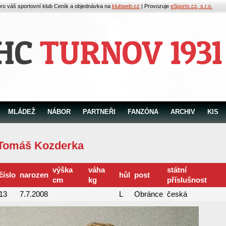
pro váš sportovní klub
Ceník a objednávka na
klubweb.cz
| Provozuje
eSports.cz, s.r.o.
MLÁDEŽ
NÁBOR
PARTNEŘI
FANZÓNA
ARCHIV
KIS
Tomáš Kozderka
výška
váha
státní
číslo
narozen
hůl
post
cm
kg
příslušnost
13
7.7.2008
L
Obránce
česká