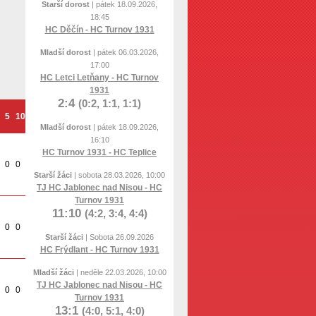
Starší dorost
| pátek 18.09.2026,
18:45
HC Děčín - HC Turnov 1931
Mladší dorost
| pátek 06.03.2026,
17:00
HC Letci Letňany - HC Turnov
1931
2:4
(0:2, 1:1, 1:1)
5
10
o
t
Mladší dorost
| pátek 18.09.2026,
16:10
HC Turnov 1931 - HC Teplice
0
0
0
0
Starší žáci
| sobota 28.03.2026, 10:00
TJ HC Jablonec nad Nisou - HC
Turnov 1931
11:10
(4:2, 3:4, 4:4)
0
0
0
0
Starší žáci
| Sobota 26.09.2026
HC Frýdlant - HC Turnov 1931
Mladší žáci
| neděle 22.03.2026, 10:00
TJ HC Jablonec nad Nisou - HC
0
0
0
0
Turnov 1931
13:1
(4:0, 5:1, 4:0)