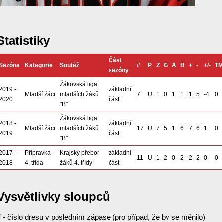
Statistiky
Část
Sezóna
Kategorie
Soutěž
#
P
Z
G
A
B
+
-
+/-
T
sezóny
Žákovská liga
2019 -
základní
Mladší žáci
mladších žáků
7
U
1
0
1
1
1
5
-4
0
2020
část
"B"
Žákovská liga
2018 -
základní
Mladší žáci
mladších žáků
17
U
7
5
1
6
7
6
1
0
2019
část
"B"
2017 -
Přípravka -
Krajský přebor
základní
11
U
1
2
0
2
2
2
0
0
2018
4. třída
žáků 4. třídy
část
Vysvětlivky sloupců
#
- číslo dresu v posledním zápase (pro případ, že by se měnilo)