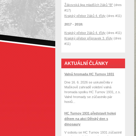
Žákovská liga mladších žáků "B"
(dres
#17)
Krajský přebor žáků 4. třídy
(dres #11)
2017 - 2018:
Krajský přebor žáků 4. třídy
(dres #11)
Krajský přebor přípravek 3. třídy
(dres
#11)
AKTUÁLNÍ ČLÁNKY
Valná hromada HC Turnov 1931
Dne 16. 6. 2026 se uskutečnila v
Maškově zahradě volební valná
hromada spolku HC Turnov 1931, z.s.
Valné hromady se zúčastnilo pár
hostů...
HC Turnov 1931 představil hokej
dětem na akci Dětský den s
dinosaury
V sobotu se HC Turnov 1931 zúčastnil