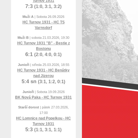
Turnov 1931
7:3
(1:0, 3:1, 3:2)
Muži A
| Sobota 26.09.2026
HC Turnov 1931 - HC TS
Varnsdorf
Muži B
| sobota 21.03.2026, 19:30
HC Turnov 1931 "B" - Bestie z
Bostonu
6:1
(2:0, 4:0, 0:1)
Junioři
| středa 25.03.2026, 18:55
HC Turnov 1931 - HC Benátky
nad Jizerou
5:4 sn
(3:1, 1:2, 0:1)
Junioři
| Sobota 19.09.2026
BK Nová Paka - HC Turnov 1931
Starší dorost
| pátek 27.03.2026,
17:00
HC Lomnice nad Popelkou - HC
Turnov 1931
5:3
(1:1, 3:1, 1:1)