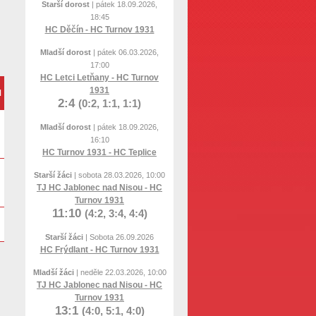
Starší dorost
| pátek 18.09.2026,
18:45
HC Děčín - HC Turnov 1931
Mladší dorost
| pátek 06.03.2026,
17:00
HC Letci Letňany - HC Turnov
1931
M
2:4
(0:2, 1:1, 1:1)
Mladší dorost
| pátek 18.09.2026,
16:10
HC Turnov 1931 - HC Teplice
Starší žáci
| sobota 28.03.2026, 10:00
TJ HC Jablonec nad Nisou - HC
Turnov 1931
11:10
(4:2, 3:4, 4:4)
Starší žáci
| Sobota 26.09.2026
HC Frýdlant - HC Turnov 1931
Mladší žáci
| neděle 22.03.2026, 10:00
TJ HC Jablonec nad Nisou - HC
Turnov 1931
13:1
(4:0, 5:1, 4:0)