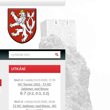
UTKÁNÍ
Muži A
| neděle 01.03.2026, 17:30
HC Turnov 1931 - TJ HC
Jablonec nad Nisou
6:7
(3:2, 0:3, 3:2)
Muži A
| středa 04.03.2026, 18:00
TJ HC Jablonec nad Nisou - HC