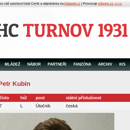
pro váš sportovní klub
Ceník a objednávka na
klubweb.cz
| Provozuje
eSports.cz, s.r.o.
MLÁDEŽ
NÁBOR
PARTNEŘI
FANZÓNA
ARCHIV
KIS
Petr Kubín
číslo
hůl
post
státní příslušnost
7
L
Útočník
česká