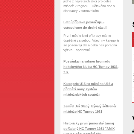
jedné z největších akcí pro děti a
mládež v regionu – Dětského dne s
dinosaury v turnovském...
Letní příprava pokračuje –
vstupujeme do druhé části!
První měsíc letní přípravy máme
úspěšně za sebou. Všechny kategorie
se posouvají dál a čeká nás pořádná
výzva – sportovní...
Pozvánka na valnou hromadu
hokejového klubu HC Turnov 1931,
z.s.
Kategorie U15 se mění na U16 a
přichází nový systém
mládežnických soutěží
Zemřel Jiří Slabý, bývalý šéftrenér
mládeže HC Turnov 1931
Historicky první juniorský turnaj
pořádaný HC Turnov 1931 "AMIX