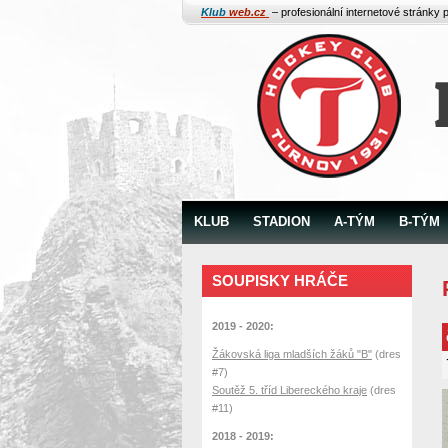
Klub
web.cz
– profesionální internetové stránky 
KLUB
STADION
A-TÝM
B-TÝM
SOUPISKY HRÁČE
2019 - 2020:
Žákovská liga mladších žáků "B"
(dres
#7)
Soutěž 5. tříd Libereckého kraje
(dres
#11)
2018 - 2019: