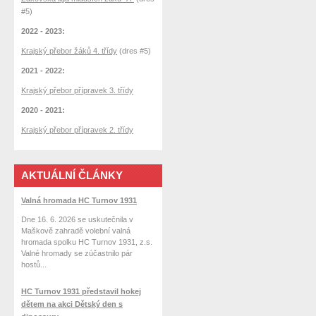
#5)
2022 - 2023:
Krajský přebor žáků 4. třídy
(dres #5)
2021 - 2022:
Krajský přebor přípravek 3. třídy
2020 - 2021:
Krajský přebor přípravek 2. třídy
AKTUÁLNÍ ČLÁNKY
Valná hromada HC Turnov 1931
Dne 16. 6. 2026 se uskutečnila v
Maškově zahradě volební valná
hromada spolku HC Turnov 1931, z.s.
Valné hromady se zúčastnilo pár
hostů...
HC Turnov 1931 představil hokej
dětem na akci Dětský den s