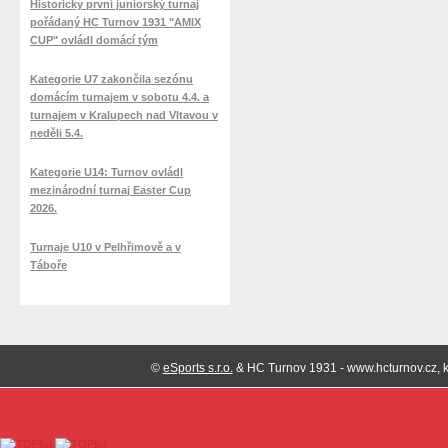
Historicky první juniorský turnaj
pořádaný HC Turnov 1931 "AMIX
CUP" ovládl domácí tým
Kategorie U7 zakončila sezónu
domácím turnajem v sobotu 4.4. a
turnajem v Kralupech nad Vltavou v
neděli 5.4.
Kategorie U14: Turnov ovládl
mezinárodní turnaj Easter Cup
2026.
Turnaje U10 v Pelhřimově a v
Táboře
©
eSports s.r.o.
& HC Turnov 1931 - www.hcturnov.cz, k