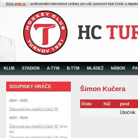
Klub
web.cz
– profesionální internetové stránky pro váš sportovní klub
Ceník a objed
KLUB
STADION
A-TÝM
B-TÝM
MLÁDEŽ
NÁBOR
PA
SOUPISKY HRÁČE
Šimon Kučera
2024 - 2025:
číslo
hůl
post
Žákovská liga mladších žáků "B"
Útočník
2023 - 2024:
Žákovská liga mladších žáků "B"
(dres
#5)
Žákovská liga mladších žáků "A"
(dres