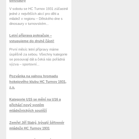
dinosaury
V sobotu se HC Turnov 1931 zúčastnil
jedné z největších akcí pro děti a
mládež v regionu – Dětského dne s
dinosaury v turnovském...
Letní příprava pokračuje –
vstupujeme do druhé části!
První měsíc letní přípravy máme
úspěšně za sebou. Všechny kategorie
se posouvají dál a čeká nás pořádná
výzva – sportovní...
Pozvánka na valnou hromadu
hokejového klubu HC Turnov 1931,
z.s.
Kategorie U15 se mění na U16 a
přichází nový systém
mládežnických soutěží
Zemřel Jiří Slabý, bývalý šéftrenér
mládeže HC Turnov 1931