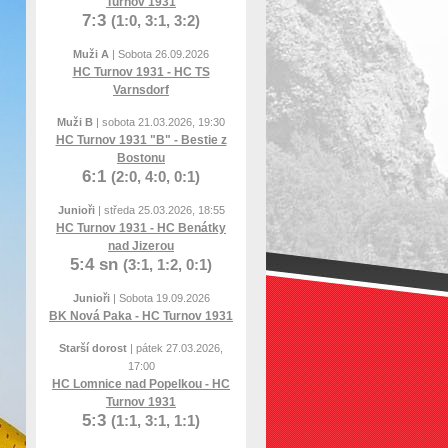
Turnov 1931
7:3
(1:0, 3:1, 3:2)
Muži A
| Sobota 26.09.2026
HC Turnov 1931 - HC TS
Varnsdorf
Muži B
| sobota 21.03.2026, 19:30
HC Turnov 1931 "B" - Bestie z
Bostonu
6:1
(2:0, 4:0, 0:1)
Junioři
| středa 25.03.2026, 18:55
HC Turnov 1931 - HC Benátky
nad Jizerou
5:4 sn
(3:1, 1:2, 0:1)
Junioři
| Sobota 19.09.2026
BK Nová Paka - HC Turnov 1931
Starší dorost
| pátek 27.03.2026,
17:00
HC Lomnice nad Popelkou - HC
Turnov 1931
5:3
(1:1, 3:1, 1:1)