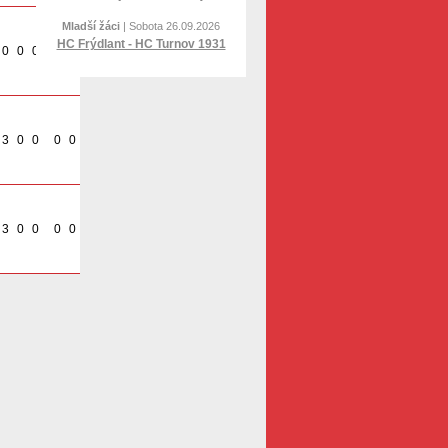
Mladší žáci
| Sobota 26.09.2026
HC Frýdlant - HC Turnov 1931
0
0
0
0
0
3
0
0
0
0
3
0
0
0
0