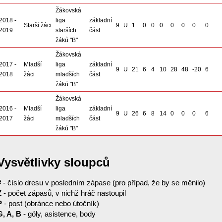
Žákovská
2018 -
liga
základní
Starší žáci
9
U
1
0
0
0
0
0
0
0
2019
starších
část
žáků "B"
Žákovská
2017 -
Mladší
liga
základní
9
U
21
6
4
10
28
48
-20
6
2018
žáci
mladších
část
žáků "B"
Žákovská
2016 -
Mladší
liga
základní
9
U
26
6
8
14
0
0
0
6
2017
žáci
mladších
část
žáků "B"
Vysvětlivky sloupců
#
- číslo dresu v posledním zápase (pro případ, že by se měnilo)
Z
- počet zápasů, v nichž hráč nastoupil
P
- post (obránce nebo útočník)
G, A, B
- góly, asistence, body