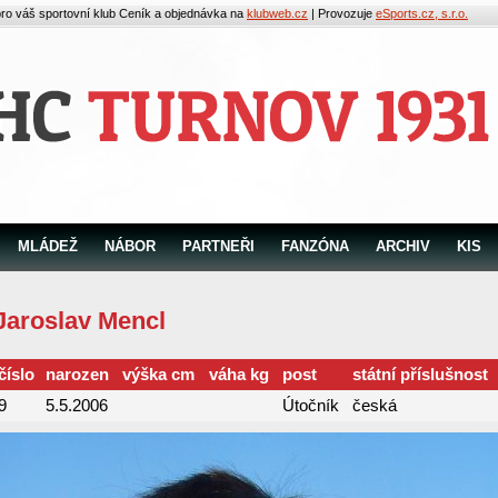
pro váš sportovní klub
Ceník a objednávka na
klubweb.cz
| Provozuje
eSports.cz, s.r.o.
MLÁDEŽ
NÁBOR
PARTNEŘI
FANZÓNA
ARCHIV
KIS
Jaroslav Mencl
číslo
narozen
výška cm
váha kg
post
státní příslušnost
9
5.5.2006
Útočník
česká