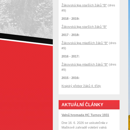
Žákovská liga starších žáků "B"
(dres
#9)
2018 - 2019:
Žákovská liga starších žáků "B"
2017 - 2018:
Žákovská liga mladších žáků "B"
(dres
#9)
2016 - 2017:
Žákovská liga mladších žáků "B"
(dres
#9)
2015 - 2016:
Krajský přebor žáků 4. třídy
AKTUÁLNÍ ČLÁNKY
Valná hromada HC Turnov 1931
Dne 16. 6. 2026 se uskutečnila v
Maškově zahradě volební valná