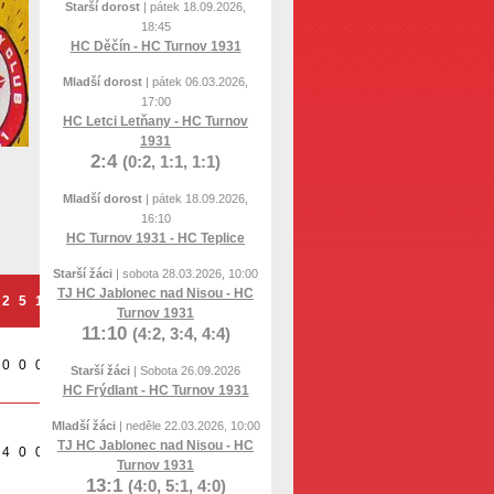
Starší dorost
| pátek 18.09.2026,
18:45
HC Děčín - HC Turnov 1931
Mladší dorost
| pátek 06.03.2026,
17:00
HC Letci Letňany - HC Turnov
1931
2:4
(0:2, 1:1, 1:1)
Mladší dorost
| pátek 18.09.2026,
16:10
HC Turnov 1931 - HC Teplice
Starší žáci
| sobota 28.03.2026, 10:00
TJ HC Jablonec nad Nisou - HC
2
5
10
o
t
Turnov 1931
11:10
(4:2, 3:4, 4:4)
0
0
0
0
0
Starší žáci
| Sobota 26.09.2026
HC Frýdlant - HC Turnov 1931
Mladší žáci
| neděle 22.03.2026, 10:00
TJ HC Jablonec nad Nisou - HC
4
0
0
0
0
Turnov 1931
13:1
(4:0, 5:1, 4:0)