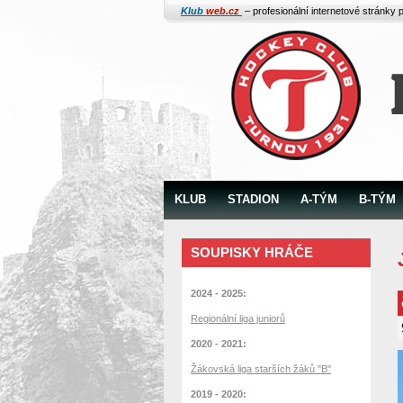
Klub
web.cz
– profesionální internetové stránky 
KLUB
STADION
A-TÝM
B-TÝM
SOUPISKY HRÁČE
2024 - 2025:
Regionální liga juniorů
2020 - 2021:
Žákovská liga starších žáků "B"
2019 - 2020: