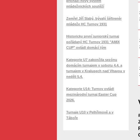
přichází nový systém
mládežnických soutěží
Zemřel Jiří Slabý, bývalý šéftrenér
mládeže HC Turnov 1931
Historicky první juniorský turnaj
pořádaný HC Turnov 1931 "AMIX
CUP" ovládl domácí tým
Kategorie U7 zakončila sezónu
domácím turnajem v sobotu 4.4. a
turnajem v Kralupech nad Vltavou v
neděli 5.4.
Kategorie U14: Turnov ovládl
mezinárodní turnaj Easter Cup
2026.
Turnaje U10 v Pelhřimově a v
Táboře