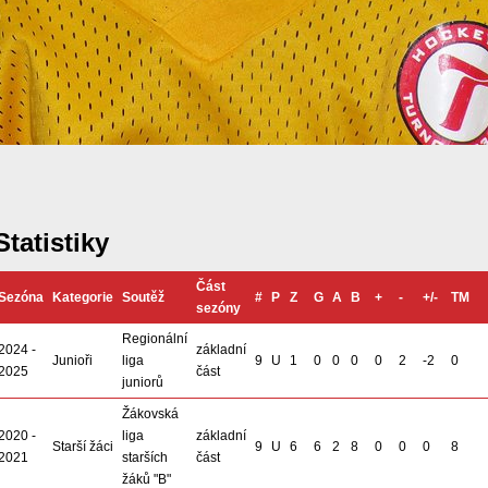
Statistiky
Část
Sezóna
Kategorie
Soutěž
#
P
Z
G
A
B
+
-
+/-
TM
sezóny
Regionální
2024 -
základní
Junioři
liga
9
U
1
0
0
0
0
2
-2
0
2025
část
juniorů
Žákovská
2020 -
liga
základní
Starší žáci
9
U
6
6
2
8
0
0
0
8
2021
starších
část
žáků "B"