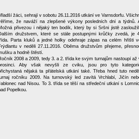
Mladší žáci, sehrají v sobotu 26.11.2016 utkání ve Varnsdorfu. Všichn
věříme, že naváží na zlepšené výkony posledních dní a týdnů. 
Možná přivezou i nějaký ten bodík, který by si Sršni jistě zasloužili
Dalším družstvem, které se stále postupnými krůčky zvedá, je 4
třída. Parta kluků a jedné holky odehraje zápas na celém hřišti v
Frýdlantu v neděli 27.11.2016. Oběma družstvům přejeme, přesno
mušku a hodně štěstí.
Ročník 2008 a 2009, tedy 3. a 2. třída ke svým turnajům nastoupí až 
prosinci. Aby však nevyšli ze cviku, jsou pro tyto kategori
přichystaná nějaká ta přátelská utkání také. Třeba hned tuto neděl
turnaj ročníku 2009. Na turnovský led zavítá Vrchlabí, Jičín neb
Jablonec nad Nisou. To 3. třída se těší na středeční utkání s Lomnic
nad Popelkou.