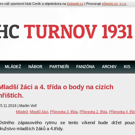
pro váš sportovní klub
Ceník a objednávka na
klubweb.cz
| Provozuje
eSports.cz, s.r.o.
MLÁDEŽ
NÁBOR
PARTNEŘI
FANZÓNA
ARCHIV
KIS
Mladší žáci a 4. třída o body na cizích
hřištích.
5.11.2016 | Martin Volf
Mládež
,
Mladší žáci
,
Přípravka 3. třída
,
Přípravka 2. třída
,
Přípravka 4. tří
Ostrého zápasového rytmu se tento víkend bude držet pouz
družstvo mladších žáků a 4.třídy.