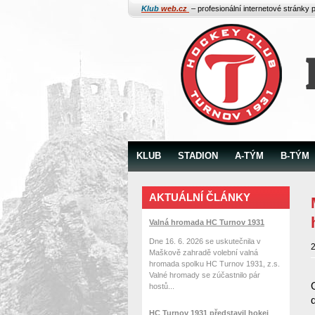
Klub
web.cz
– profesionální internetové stránky 
KLUB
STADION
A-TÝM
B-TÝM
AKTUÁLNÍ ČLÁNKY
Valná hromada HC Turnov 1931
Dne 16. 6. 2026 se uskutečnila v
2
Maškově zahradě volební valná
hromada spolku HC Turnov 1931, z.s.
Valné hromady se zúčastnilo pár
hostů...
HC Turnov 1931 představil hokej