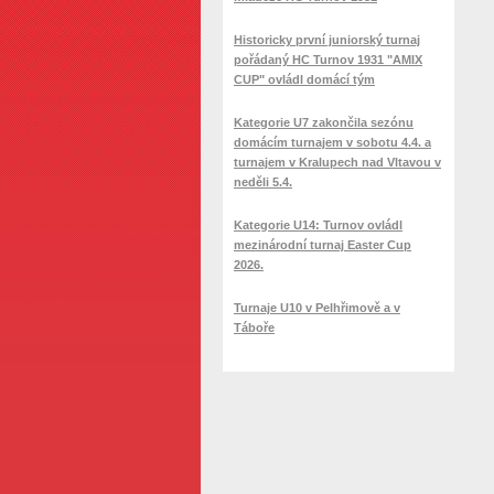
Historicky první juniorský turnaj
pořádaný HC Turnov 1931 "AMIX
CUP" ovládl domácí tým
Kategorie U7 zakončila sezónu
domácím turnajem v sobotu 4.4. a
turnajem v Kralupech nad Vltavou v
neděli 5.4.
Kategorie U14: Turnov ovládl
mezinárodní turnaj Easter Cup
2026.
Turnaje U10 v Pelhřimově a v
Táboře