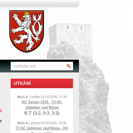
UTKÁNÍ
Muži A
| neděle 01.03.2026, 17:30
HC Turnov 1931 - TJ HC
Jablonec nad Nisou
da
6:7
(3:2, 0:3, 3:2)
e
Muži A
| středa 04.03.2026, 18:00
TJ HC Jablonec nad Nisou - HC