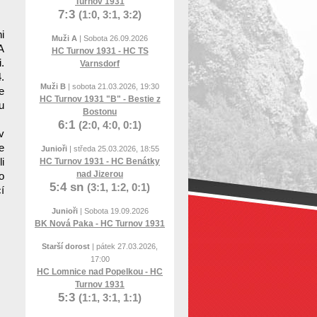
Turnov 1931
7:3
(1:0, 3:1, 3:2)
i
Muži A
| Sobota 26.09.2026
A
HC Turnov 1931 - HC TS
.
Varnsdorf
.
Muži B
| sobota 21.03.2026, 19:30
e
HC Turnov 1931 "B" - Bestie z
u
Bostonu
6:1
(2:0, 4:0, 0:1)
v
e
Junioři
| středa 25.03.2026, 18:55
i
HC Turnov 1931 - HC Benátky
nad Jizerou
o
5:4 sn
(3:1, 1:2, 0:1)
í
Junioři
| Sobota 19.09.2026
BK Nová Paka - HC Turnov 1931
Starší dorost
| pátek 27.03.2026,
17:00
HC Lomnice nad Popelkou - HC
Turnov 1931
5:3
(1:1, 3:1, 1:1)