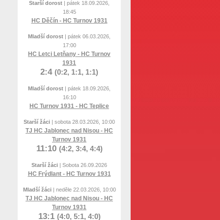
Starší dorost
| pátek 18.09.2026,
18:45
HC Děčín - HC Turnov 1931
Mladší dorost
| pátek 06.03.2026,
17:00
HC Letci Letňany - HC Turnov
1931
2:4
(0:2, 1:1, 1:1)
Mladší dorost
| pátek 18.09.2026,
16:10
HC Turnov 1931 - HC Teplice
Starší žáci
| sobota 28.03.2026, 10:00
TJ HC Jablonec nad Nisou - HC
Turnov 1931
11:10
(4:2, 3:4, 4:4)
Starší žáci
| Sobota 26.09.2026
HC Frýdlant - HC Turnov 1931
Mladší žáci
| neděle 22.03.2026, 10:00
TJ HC Jablonec nad Nisou - HC
Turnov 1931
13:1
(4:0, 5:1, 4:0)