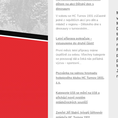
dětem na akci Dětský den s
dinosaury
V sobotu se HC Turnov 1931 zúčastnil
jedné z největších akcí pro děti a
mládež v regionu – Dětského dne s
dinosaury v turnovském...
Letní příprava pokračuje –
vstupujeme do druhé části!
První měsíc letní přípravy máme
úspěšně za sebou. Všechny kategorie
se posouvají dál a čeká nás pořádná
výzva – sportovní...
Pozvánka na valnou hromadu
hokejového klubu HC Turnov 1931,
z.s.
Kategorie U15 se mění na U16 a
přichází nový systém
mládežnických soutěží
Zemřel Jiří Slabý, bývalý šéftrenér
mládeže HC Turnov 1931