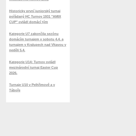
Historicky první juniorský turnaj
pořádaný HC Turnov 1931 "AMIX
CUP" ovládl domácí tým
Kategorie U7 zakončila sezónu
domácím turnajem v sobotu 4.4. a
turnajem v Kralupech nad Vltavou v
neděli 5.4.
Kategorie U14: Turnov ovládl
mezinárodní turnaj Easter Cup
2026.
Turnaje U10 v Pelhřimově a v
Táboře