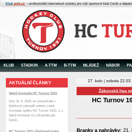
Klub
web.cz
– profesionální internetové stránky pro váš sportovní klub
Ceník a objed
KLUB
STADION
A-TÝM
B-TÝM
MLÁDEŽ
NÁBOR
PA
27. kolo | sobota 22.03
AKTUÁLNÍ ČLÁNKY
Žákovská liga ml
Valná hromada HC Turnov 1931
HC Turnov 1
Dne 16. 6. 2026 se uskutečnila v
Maškově zahradě volební valná
hromada spolku HC Turnov 1931, z.s.
Valné hromady se zúčastnilo pár
hostů...
Branky a nahrávky:
21. 
HC Turnov 1931 představil hokej