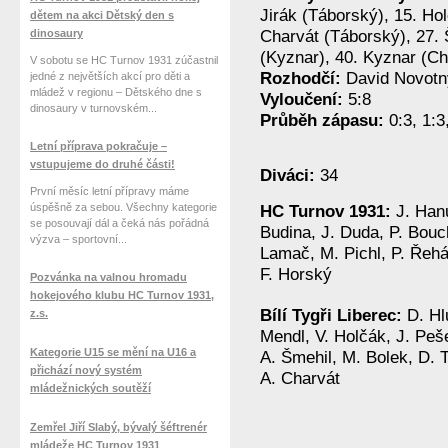
Jirák (Táborský), 15. Hol
dětem na akci Dětský den s
dinosaury
Charvát (Táborský), 27. 
(Kyznar), 40. Kyznar (Cha
V sobotu se HC Turnov 1931 zúčastnil
Rozhodčí:
David Novotn
jedné z největších akcí pro děti a
mládež v regionu – Dětského dne s
Vyloučení:
5:8
dinosaury v turnovském...
Průběh zápasu:
0:3, 1:3,
Letní příprava pokračuje –
vstupujeme do druhé části!
Diváci:
34
První měsíc letní přípravy máme
úspěšně za sebou. Všechny kategorie
HC Turnov 1931:
J. Han
se posouvají dál a čeká nás pořádná
Budina, J. Duda, P. Bouc
výzva – sportovní...
Lamač, M. Pichl, P. Řehá
F. Horský
Pozvánka na valnou hromadu
hokejového klubu HC Turnov 1931,
Bílí Tygři Liberec:
D. Hl
z.s.
Mendl, V. Holčák, J. Peše
Kategorie U15 se mění na U16 a
A. Šmehil, M. Bolek, D. 
přichází nový systém
A. Charvát
mládežnických soutěží
Zemřel Jiří Slabý, bývalý šéftrenér
mládeže HC Turnov 1931