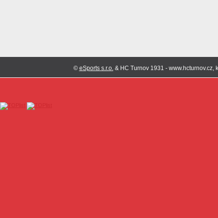
©
eSports s.r.o.
& HC Turnov 1931 - www.hcturnov.cz, k