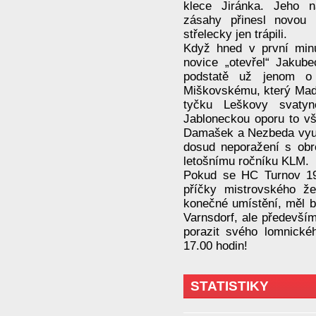
klece Jiránka. Jeho n
zásahy přinesl novou 
střelecky jen trápili.
Když hned v první minu
novice „otevřel“ Jakub
podstatě už jenom o 
Miškovskému, který Madě
tyčku Leškovy svaty
Jabloneckou oporu to v
Damašek a Nezbeda využi
dosud neporažení s ob
letošnímu ročníku KLM.
Pokud se HC Turnov 193
příčky mistrovského že
konečné umístění, měl b
Varnsdorf, ale předevší
porazit svého lomnické
17.00 hodin!
STATISTIKY