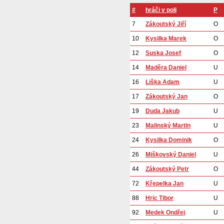
#
hráči v poli
P
7
Zákoutský Jiří
O
10
Kysilka Marek
O
12
Suska Josef
O
14
Maděra Daniel
U
16
Liška Adam
U
17
Zákoutský Jan
O
19
Duda Jakub
U
23
Malinský Martin
U
24
Kysilka Dominik
O
26
Miškovský Daniel
U
44
Zákoutský Petr
O
72
Křepelka Jan
U
88
Hric Tibor
U
92
Medek Ondřej
U