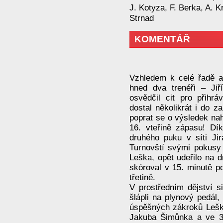
J. Kotyza, F. Berka, A. K
Strnad
KOMENTÁŘ
Vzhledem k celé řadě a
hned dva trenéři – Ji
osvědčil cit pro přihr
dostal několikrát i do 
poprat se o výsledek nah
16. vteřině zápasu! Dí
druhého puku v síti Ji
Turnovští svými pokusy 
Leška, opět udeřilo na d
skóroval v 15. minutě pot
třetině.
V prostředním dějství 
šlápli na plynový pedál,
úspěšných zákroků Leška
Jakuba Šimůnka a ve 36