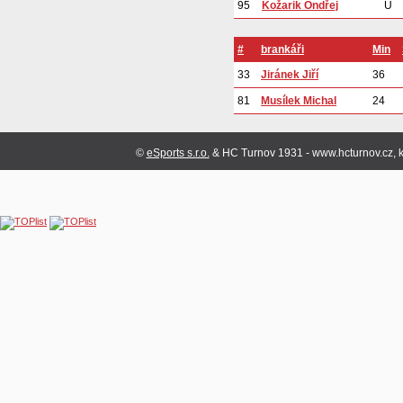
95
Kožarik Ondřej
U
#
brankáři
Min
33
Jiránek Jiří
36
81
Musílek Michal
24
©
eSports s.r.o.
& HC Turnov 1931 - www.hcturnov.cz, k