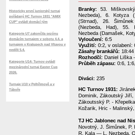
Branky:
53. Miškovský
Historicky první juniorský turnaj
Nezbeda), 6. Kotyza (
pořádaný HC Turnov 1931 "AMIX
(Strnad), 26. Šimůne
CUP" ovládl domácí tým
(Nezbeda, Had), 55. 
Nezbeda (Damašek, Kot
Kategorie U7 zakončila sezónu
Vyloučení:
6:5
domácím turnajem v sobotu 4.4. a
turnajem v Kralupech nad Vltavou v
Využití:
0:2, v oslabení: 
neděli 5.4.
Zásahy brankářů:
18:44 
Rozhodčí:
Daniel Liška 
Kategorie U14: Turnov ovládl
Průběh zápasu:
0:6, 1:6
mezinárodní turnaj Easter Cup
2026.
Diváci:
235
Turnaje U10 v Pelhřimově a v
HC Turnov 1931:
Jiráne
Táboře
Dominik, Zákoutský Jiří,
Zákoutsský P. - Křepelka
Kožarik, Hric - Malinsk
TJ HC Jablonec nad Ni
Novotný, J. Šimůnek, P. 
R. Kala — L. Nezbeda, O