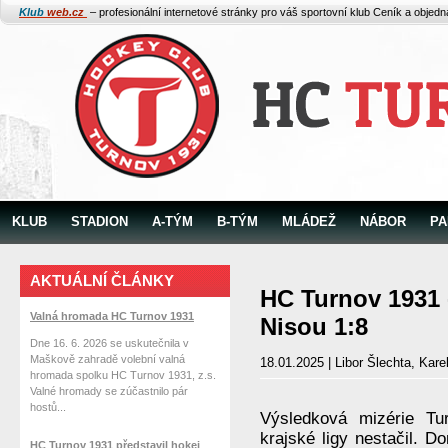
Klub
web.cz
– profesionální internetové stránky pro váš sportovní klub
Ceník a objed
KLUB
STADION
A-TÝM
B-TÝM
MLÁDEŽ
NÁBOR
PA
AKTUÁLNÍ ČLÁNKY
HC Turnov 1931 
Valná hromada HC Turnov 1931
Nisou 1:8
Dne 16. 6. 2026 se uskutečnila v
Maškově zahradě volební valná
18.01.2025 | Libor Šlechta, Kar
hromada spolku HC Turnov 1931, z.s.
Valné hromady se zúčastnilo pár
hostů...
Výsledková mizérie Tu
krajské ligy nestačil. D
HC Turnov 1931 představil hokej