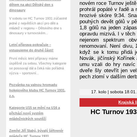
novém roce Turnov ještě
dětem na akci Dětský den s
prohrál popáté v řadě a
dinosaury
hrozivé skóre 9:34. Sn
V sobotu se HC Turnov 1931 zúčastnil
pouhých devět gólů v pě
jedné z největších akcí pro děti a
1,8 gólů na jeden zápas
mládež v regionu – Dětského dne s
opravdu mizivá. I v těch
dinosaury v turnovském...
nejenom spektrum obvy
Letní příprava pokračuje –
renomovaní. Není divu, 
vstupujeme do druhé části!
když se k tomu přidá j
Novák, jičínský Kořínek
První měsíc letní přípravy máme
úspěšně za sebou. Všechny kategorie
umu vzali do hry navíc 
se posouvají dál a čeká nás pořádná
dveře šly otevřít jen ve
výzva – sportovní...
pech zlomí v dalším derb
Pozvánka na valnou hromadu
hokejového klubu HC Turnov 1931,
17. kolo | sobota 18.01
z.s.
Krajská 
Kategorie U15 se mění na U16 a
HC Turnov 193
přichází nový systém
mládežnických soutěží
Zemřel Jiří Slabý, bývalý šéftrenér
mládeže HC Turnov 1931