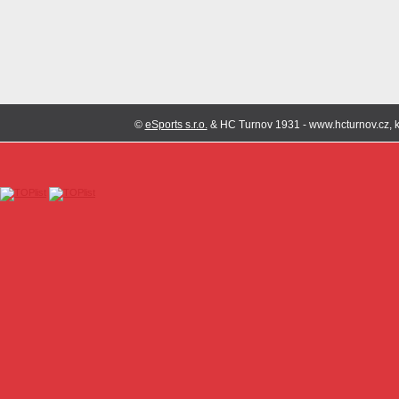
©
eSports s.r.o.
& HC Turnov 1931 - www.hcturnov.cz, k