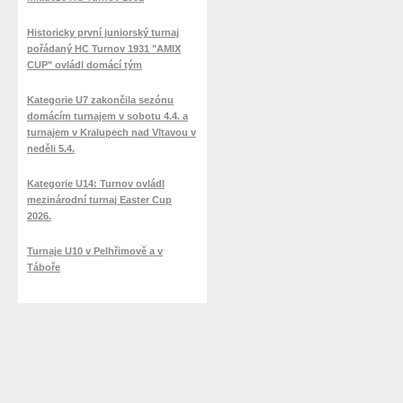
Historicky první juniorský turnaj
pořádaný HC Turnov 1931 "AMIX
CUP" ovládl domácí tým
Kategorie U7 zakončila sezónu
domácím turnajem v sobotu 4.4. a
turnajem v Kralupech nad Vltavou v
neděli 5.4.
Kategorie U14: Turnov ovládl
mezinárodní turnaj Easter Cup
2026.
Turnaje U10 v Pelhřimově a v
Táboře