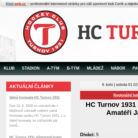
Klub
web.cz
– profesionální internetové stránky pro váš sportovní klub
Ceník a objed
KLUB
STADION
A-TÝM
B-TÝM
MLÁDEŽ
NÁBOR
PA
9. kolo | sobota 01.0
AKTUÁLNÍ ČLÁNKY
Regionální ho
Valná hromada HC Turnov 1931
HC Turnov 1931
Dne 16. 6. 2026 se uskutečnila v
Maškově zahradě volební valná
Amatéři J
hromada spolku HC Turnov 1931, z.s.
Valné hromady se zúčastnilo pár
hostů...
Diváci:
5
HC Turnov 1931 představil hokej