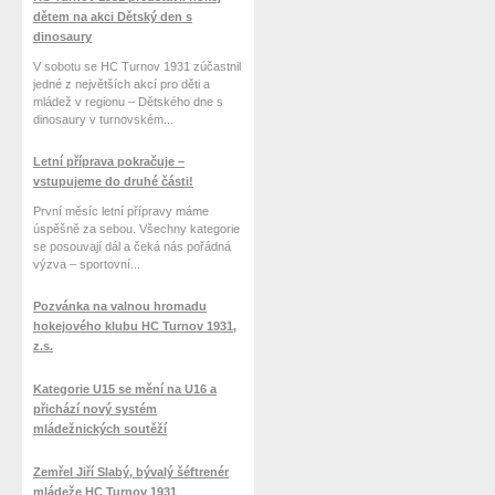
dětem na akci Dětský den s
dinosaury
V sobotu se HC Turnov 1931 zúčastnil
jedné z největších akcí pro děti a
mládež v regionu – Dětského dne s
dinosaury v turnovském...
Letní příprava pokračuje –
vstupujeme do druhé části!
První měsíc letní přípravy máme
úspěšně za sebou. Všechny kategorie
se posouvají dál a čeká nás pořádná
výzva – sportovní...
Pozvánka na valnou hromadu
hokejového klubu HC Turnov 1931,
z.s.
Kategorie U15 se mění na U16 a
přichází nový systém
mládežnických soutěží
Zemřel Jiří Slabý, bývalý šéftrenér
mládeže HC Turnov 1931