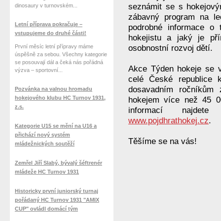
seznámit se s hokejovým
dinosaury v turnovském...
zábavný program na led
Letní příprava pokračuje –
podrobné informace o
vstupujeme do druhé části!
hokejistu a jaký je př
První měsíc letní přípravy máme
osobnostní rozvoj dětí.
úspěšně za sebou. Všechny kategorie
se posouvají dál a čeká nás pořádná
Akce Týden hokeje se v
výzva – sportovní...
celé České republice k
dosavadním ročníkům z
Pozvánka na valnou hromadu
hokejového klubu HC Turnov 1931,
hokejem více než 45 00
z.s.
informací najd
www.pojdhrathokej.cz
.
Kategorie U15 se mění na U16 a
přichází nový systém
Těšíme se na vás!
mládežnických soutěží
Zemřel Jiří Slabý, bývalý šéftrenér
mládeže HC Turnov 1931
Historicky první juniorský turnaj
pořádaný HC Turnov 1931 "AMIX
CUP" ovládl domácí tým