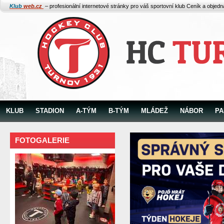
Klub
web.cz
– profesionální internetové stránky pro váš sportovní klub
Ceník a objed
KLUB
STADION
A-TÝM
B-TÝM
MLÁDEŽ
NÁBOR
PA
FOTOGALERIE