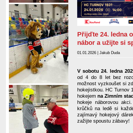
Přijďte 24. ledna 
nábor a užijte si 
01.01.2026 | Jakub Duda
V sobotu 24. ledna 202
od 4 do 8 let bez rozd
možnost vyzkoušet si zda
hokejistkou. HC Turnov 
hokejem
na Zimním sta
hokeje náborovou akci
krůčků na ledě si každ
zajímavý hokejový dárek.
zažijte spoustu zábavy!