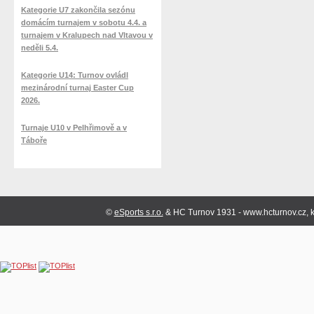
Kategorie U7 zakončila sezónu
domácím turnajem v sobotu 4.4. a
turnajem v Kralupech nad Vltavou v
neděli 5.4.
Kategorie U14: Turnov ovládl
mezinárodní turnaj Easter Cup
2026.
Turnaje U10 v Pelhřimově a v
Táboře
©
eSports s.r.o.
& HC Turnov 1931 - www.hcturnov.cz, k