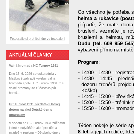
Co všechno je potřeba s
helma a rukavice (posta
případě, že máte doma 
bruslení, vezměte je r
bruslemi a helmou, mů
Fotografie si prohlédněte ve fotogalerii
Dudu (tel. 608 959 545
vybavení přímo na místě
AKTUÁLNÍ ČLÁNKY
Program
:
Valná hromada HC Turnov 1931
14:00 - 14:30 - registr
Dne 16. 6. 2026 se uskutečnila v
14:30 - 14:45 - předná
Maškově zahradě volební valná
hromada spolku HC Turnov 1931, z.s.
dozoru trenérů projdo
Valné hromady se zúčastnilo pár
Koška)
hostů...
14:45 - 15:00 - převléká
15:00 - 15:50 - trénink 
HC Turnov 1931 představil hokej
15:50 - 16:00 - hromad
dětem na akci Dětský den s
dinosaury
V sobotu se HC Turnov 1931 zúčastnil
Týden hokeje je série s
jedné z největších akcí pro děti a
8 let
a jejich rodiče, kte
mládež v regionu – Dětského dne s