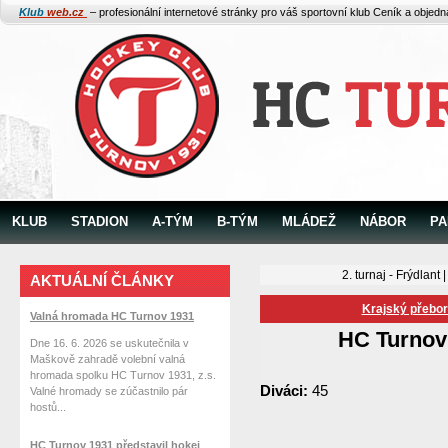
Klub
web.cz
– profesionální internetové stránky pro váš sportovní klub
Ceník a objed
KLUB
STADION
A-TÝM
B-TÝM
MLÁDEŽ
NÁBOR
PA
2. turnaj - Frýdlant
AKTUÁLNÍ ČLÁNKY
Krajský přebor 
Valná hromada HC Turnov 1931
HC Turnov
Dne 16. 6. 2026 se uskutečnila v
Maškově zahradě volební valná
hromada spolku HC Turnov 1931, z.s.
Diváci:
45
Valné hromady se zúčastnilo pár
hostů...
HC Turnov 1931 představil hokej