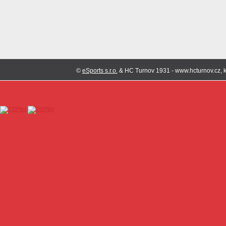
©
eSports s.r.o.
& HC Turnov 1931 - www.hcturnov.cz, k