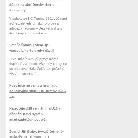
dětem na akci Dětský den s
dinosaury
V sobotu se HC Turnov 1931 zúčastnil
jedné z největších akcí pro děti a
mládež v regionu – Dětského dne s
dinosaury v turnovském...
Letní příprava pokračuje –
vstupujeme do druhé části!
První měsíc letní přípravy máme
úspěšně za sebou. Všechny kategorie
se posouvají dál a čeká nás pořádná
výzva – sportovní...
Pozvánka na valnou hromadu
hokejového klubu HC Turnov 1931,
z.s.
Kategorie U15 se mění na U16 a
přichází nový systém
mládežnických soutěží
Zemřel Jiří Slabý, bývalý šéftrenér
mládeže HC Turnov 1931