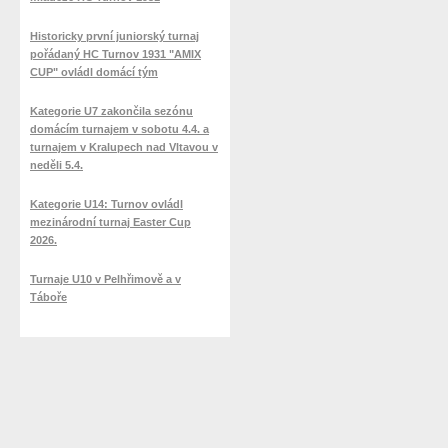
Historicky první juniorský turnaj
pořádaný HC Turnov 1931 "AMIX
CUP" ovládl domácí tým
Kategorie U7 zakončila sezónu
domácím turnajem v sobotu 4.4. a
turnajem v Kralupech nad Vltavou v
neděli 5.4.
Kategorie U14: Turnov ovládl
mezinárodní turnaj Easter Cup
2026.
Turnaje U10 v Pelhřimově a v
Táboře