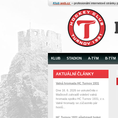
Klub
web.cz
– profesionální internetové stránky 
KLUB
STADION
A-TÝM
B-TÝM
AKTUÁLNÍ ČLÁNKY
Valná hromada HC Turnov 1931
Dne 16. 6. 2026 se uskutečnila v
Maškově zahradě volební valná
hromada spolku HC Turnov 1931, z.s.
Valné hromady se zúčastnilo pár
hostů...
HC Turnov 1931 představil hokej