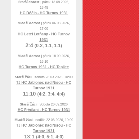
Starší dorost
| pátek 18.09.2026,
18:45
HC Děčín - HC Turnov 1931
Mladší dorost
| pátek 06.03.2026,
17:00
HC Letci Letňany - HC Turnov
1931
2:4
(0:2, 1:1, 1:1)
Mladší dorost
| pátek 18.09.2026,
16:10
HC Turnov 1931 - HC Teplice
Starší žáci
| sobota 28.03.2026, 10:00
TJ HC Jablonec nad Nisou - HC
Turnov 1931
11:10
(4:2, 3:4, 4:4)
Starší žáci
| Sobota 26.09.2026
HC Frýdlant - HC Turnov 1931
Mladší žáci
| neděle 22.03.2026, 10:00
TJ HC Jablonec nad Nisou - HC
Turnov 1931
13:1
(4:0, 5:1, 4:0)