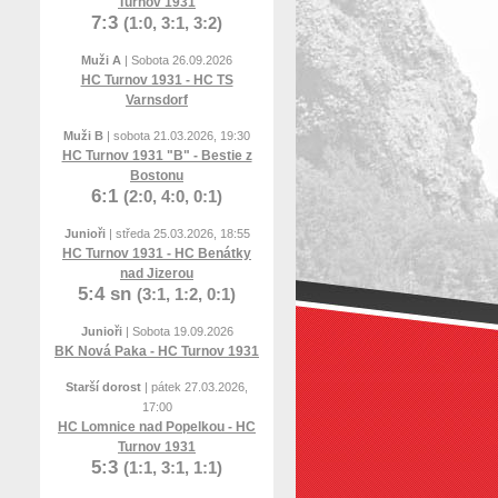
Turnov 1931
7:3
(1:0, 3:1, 3:2)
Muži A
| Sobota 26.09.2026
HC Turnov 1931 - HC TS
Varnsdorf
Muži B
| sobota 21.03.2026, 19:30
HC Turnov 1931 "B" - Bestie z
Bostonu
6:1
(2:0, 4:0, 0:1)
Junioři
| středa 25.03.2026, 18:55
HC Turnov 1931 - HC Benátky
nad Jizerou
5:4 sn
(3:1, 1:2, 0:1)
Junioři
| Sobota 19.09.2026
BK Nová Paka - HC Turnov 1931
Starší dorost
| pátek 27.03.2026,
17:00
HC Lomnice nad Popelkou - HC
Turnov 1931
5:3
(1:1, 3:1, 1:1)