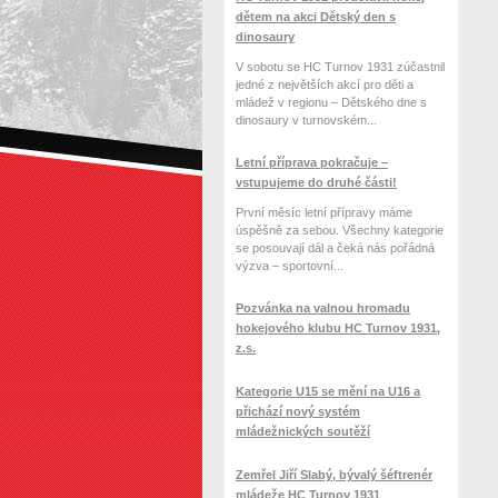
dětem na akci Dětský den s
dinosaury
V sobotu se HC Turnov 1931 zúčastnil
jedné z největších akcí pro děti a
mládež v regionu – Dětského dne s
dinosaury v turnovském...
Letní příprava pokračuje –
vstupujeme do druhé části!
První měsíc letní přípravy máme
úspěšně za sebou. Všechny kategorie
se posouvají dál a čeká nás pořádná
výzva – sportovní...
Pozvánka na valnou hromadu
hokejového klubu HC Turnov 1931,
z.s.
Kategorie U15 se mění na U16 a
přichází nový systém
mládežnických soutěží
Zemřel Jiří Slabý, bývalý šéftrenér
mládeže HC Turnov 1931