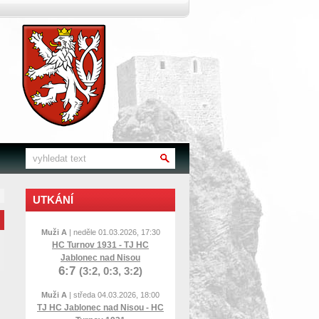
UTKÁNÍ
Muži A
| neděle 01.03.2026, 17:30
HC Turnov 1931 - TJ HC
Jablonec nad Nisou
6:7
(3:2, 0:3, 3:2)
Muži A
| středa 04.03.2026, 18:00
TJ HC Jablonec nad Nisou - HC