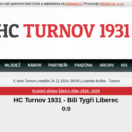
pro váš sportovní klub
Ceník a objednávka na
klubweb.cz
| Provozuje
eSports.cz, s.r.o.
MLÁDEŽ
NÁBOR
PARTNEŘI
FANZÓNA
ARCHIV
KIS
5. kolo Turnov | neděle 24.11.2024, 09:00 |
Ludvíka Koška - Turnov
Krajský přebor žáků 4. třídy, 2024 - 2025
HC Turnov 1931
-
Bílí Tygři Liberec
0:0