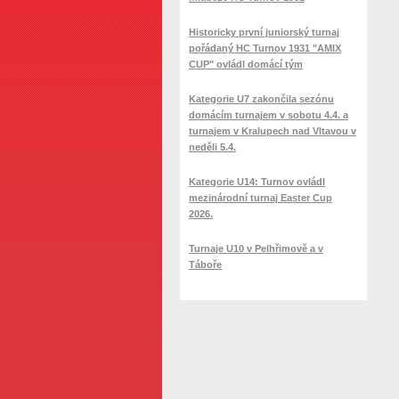
Historicky první juniorský turnaj
pořádaný HC Turnov 1931 "AMIX
CUP" ovládl domácí tým
Kategorie U7 zakončila sezónu
domácím turnajem v sobotu 4.4. a
turnajem v Kralupech nad Vltavou v
neděli 5.4.
Kategorie U14: Turnov ovládl
mezinárodní turnaj Easter Cup
2026.
Turnaje U10 v Pelhřimově a v
Táboře