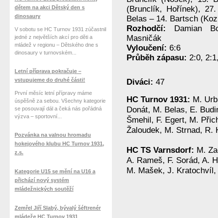
dětem na akci Dětský den s
(Brunclík, Hořínek), 27.
dinosaury
Belas – 14. Bartsch (Koz
Rozhodčí:
Damian Bou
V sobotu se HC Turnov 1931 zúčastnil
Masničák
jedné z největších akcí pro děti a
mládež v regionu – Dětského dne s
Vyloučení:
6:6
dinosaury v turnovském...
Průběh zápasu:
2:0, 2:1,
Letní příprava pokračuje –
vstupujeme do druhé části!
Diváci:
47
První měsíc letní přípravy máme
HC Turnov 1931:
M. Urb
úspěšně za sebou. Všechny kategorie
Donát, M. Belas, E. Budi
se posouvají dál a čeká nás pořádná
výzva – sportovní...
Šmehil, F. Egert, M. Přich
Žaloudek, M. Strnad, R. 
Pozvánka na valnou hromadu
hokejového klubu HC Turnov 1931,
HC TS Varnsdorf:
M. Za
z.s.
A. Rameš, F. Sorád, A. H
M. Mašek, J. Kratochvíl,
Kategorie U15 se mění na U16 a
přichází nový systém
mládežnických soutěží
Zemřel Jiří Slabý, bývalý šéftrenér
mládeže HC Turnov 1931