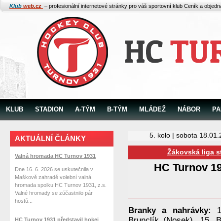
Klub
web.cz
– profesionální internetové stránky pro váš sportovní klub
Ceník a objed
KLUB
STADION
A-TÝM
B-TÝM
MLÁDEŽ
NÁBOR
PA
5. kolo | sobota 18.01
AKTUÁLNÍ ČLÁNKY
Žákovská liga s
Valná hromada HC Turnov 1931
HC Turnov 1
Dne 16. 6. 2026 se uskutečnila v
Maškově zahradě volební valná
hromada spolku HC Turnov 1931, z.s.
Valné hromady se zúčastnilo pár
hostů...
Branky a nahrávky:
Brunclík (Nosek), 15. 
HC Turnov 1931 představil hokej