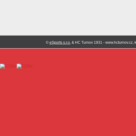
©
eSports s.r.o.
& HC Turnov 1931 - www.hcturnov.cz, k