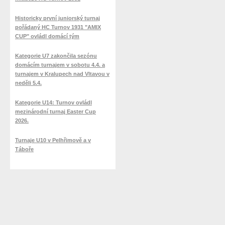
Historicky první juniorský turnaj
pořádaný HC Turnov 1931 "AMIX
CUP" ovládl domácí tým
Kategorie U7 zakončila sezónu
domácím turnajem v sobotu 4.4. a
turnajem v Kralupech nad Vltavou v
neděli 5.4.
Kategorie U14: Turnov ovládl
mezinárodní turnaj Easter Cup
2026.
Turnaje U10 v Pelhřimově a v
Táboře