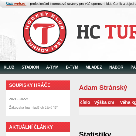
Klub
web.cz
– profesionální internetové stránky pro váš sportovní klub
Ceník a objed
KLUB
STADION
A-TÝM
B-TÝM
MLÁDEŽ
NÁBOR
PA
SOUPISKY HRÁČE
Adam Stránský
2021 - 2022:
číslo
výška cm
váha k
Žákovská liga mladších žáků "B"
AKTUÁLNÍ ČLÁNKY
Statistiky