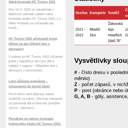
Valná hromada HC Turnov 1931
Dne 16. 6. 2026 se uskutečnila v
Č
Sezóna
Kategorie
Soutěž
Maškově zahradě volební valná
s
hromada spolku HC Turnov 1931, z.s.
Valné hromady se zúčastnilo pár
Žákovská
hostů...
2021 -
Mladší
liga
z
2022
žáci
mladších
č
HC Turnov 1931 představil hokej
žáků "B"
dětem na akci Dětský den s
dinosaury
V sobotu se HC Turnov 1931 zúčastnil
Vysvětlivky slo
jedné z největších akcí pro děti a
mládež v regionu – Dětského dne s
dinosaury v turnovském...
#
- číslo dresu v posled
měnilo)
Letní příprava pokračuje –
Z
- počet zápasů, v nichž
vstupujeme do druhé části!
P
- post (obránce nebo ú
První měsíc letní přípravy máme
G, A, B
- góly, asistence
úspěšně za sebou. Všechny kategorie
se posouvají dál a čeká nás pořádná
výzva – sportovní...
Pozvánka na valnou hromadu
hokejového klubu HC Turnov 1931,