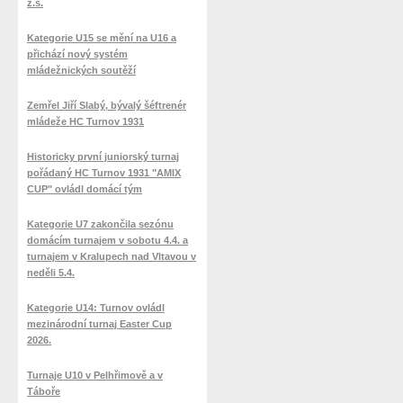
z.s.
Kategorie U15 se mění na U16 a
přichází nový systém
mládežnických soutěží
Zemřel Jiří Slabý, bývalý šéftrenér
mládeže HC Turnov 1931
Historicky první juniorský turnaj
pořádaný HC Turnov 1931 "AMIX
CUP" ovládl domácí tým
Kategorie U7 zakončila sezónu
domácím turnajem v sobotu 4.4. a
turnajem v Kralupech nad Vltavou v
neděli 5.4.
Kategorie U14: Turnov ovládl
mezinárodní turnaj Easter Cup
2026.
Turnaje U10 v Pelhřimově a v
Táboře