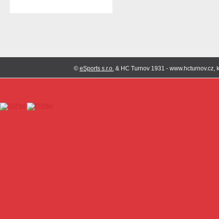
©
eSports s.r.o.
& HC Turnov 1931 - www.hcturnov.cz, k