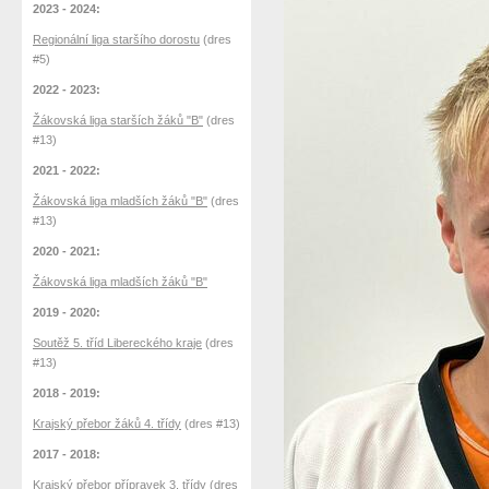
2023 - 2024:
Regionální liga staršího dorostu
(dres
#5)
2022 - 2023:
Žákovská liga starších žáků "B"
(dres
#13)
2021 - 2022:
Žákovská liga mladších žáků "B"
(dres
#13)
2020 - 2021:
Žákovská liga mladších žáků "B"
2019 - 2020:
Soutěž 5. tříd Libereckého kraje
(dres
#13)
2018 - 2019:
Krajský přebor žáků 4. třídy
(dres #13)
2017 - 2018:
Krajský přebor přípravek 3. třídy
(dres