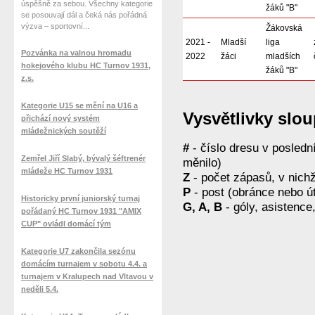
úspěšně za sebou. Všechny kategorie
žáků "B"
se posouvají dál a čeká nás pořádná
výzva – sportovní...
Žákovská
2021 -
Mladší
liga
Pozvánka na valnou hromadu
2022
žáci
mladších
hokejového klubu HC Turnov 1931,
žáků "B"
z.s.
Kategorie U15 se mění na U16 a
Vysvětlivky slo
přichází nový systém
mládežnických soutěží
#
- číslo dresu v posled
Zemřel Jiří Slabý, bývalý šéftrenér
měnilo)
mládeže HC Turnov 1931
Z
- počet zápasů, v nichž
P
- post (obránce nebo ú
Historicky první juniorský turnaj
G, A, B
- góly, asistence
pořádaný HC Turnov 1931 "AMIX
CUP" ovládl domácí tým
Kategorie U7 zakončila sezónu
domácím turnajem v sobotu 4.4. a
turnajem v Kralupech nad Vltavou v
neděli 5.4.