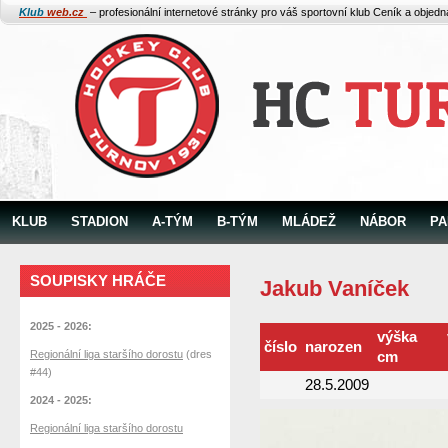
Klub
web.cz
– profesionální internetové stránky pro váš sportovní klub
Ceník a objed
KLUB
STADION
A-TÝM
B-TÝM
MLÁDEŽ
NÁBOR
PA
SOUPISKY HRÁČE
Jakub Vaníček
2025 - 2026:
výška
číslo
narozen
Regionální liga staršího dorostu
(dres
cm
#44)
28.5.2009
2024 - 2025:
Regionální liga staršího dorostu