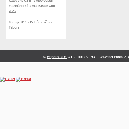
Kategorie U14: Turnov ovládl
mezinárodní turnaj Easter Cup
2026.
Turnaje U10 v Pelhřimově a v
Táboře
©
eSports s.r.o.
& HC Turnov 1931 - www.hcturnov.cz, k