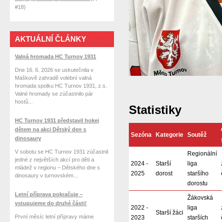
#18)
AKTUÁLNÍ ČLÁNKY
Valná hromada HC Turnov 1931
Dne 16. 6. 2026 se uskutečnila v
Maškově zahradě volební valná
hromada spolku HC Turnov 1931, z.s.
Valné hromady se zúčastnilo pár
hostů...
Statistiky
HC Turnov 1931 představil hokej
dětem na akci Dětský den s
Sezóna
Kategorie
Soutěž
dinosaury
V sobotu se HC Turnov 1931 zúčastnil
Regionální
jedné z největších akcí pro děti a
2024 -
Starší
liga
mládež v regionu – Dětského dne s
2025
dorost
staršího
dinosaury v turnovském...
dorostu
Letní příprava pokračuje –
Žákovská
vstupujeme do druhé části!
2022 -
liga
Starší žáci
První měsíc letní přípravy máme
2023
starších