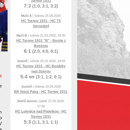
Turnov 1931
7:3
(1:0, 3:1, 3:2)
Muži A
| Sobota 26.09.2026
HC Turnov 1931 - HC TS
Varnsdorf
Muži B
| sobota 21.03.2026, 19:30
HC Turnov 1931 "B" - Bestie z
Bostonu
6:1
(2:0, 4:0, 0:1)
Junioři
| středa 25.03.2026, 18:55
HC Turnov 1931 - HC Benátky
nad Jizerou
da
5:4 sn
(3:1, 1:2, 0:1)
e
Junioři
| Sobota 19.09.2026
BK Nová Paka - HC Turnov 1931
Starší dorost
| pátek 27.03.2026,
17:00
HC Lomnice nad Popelkou - HC
m
Turnov 1931
o
5:3
(1:1, 3:1, 1:1)
V
a