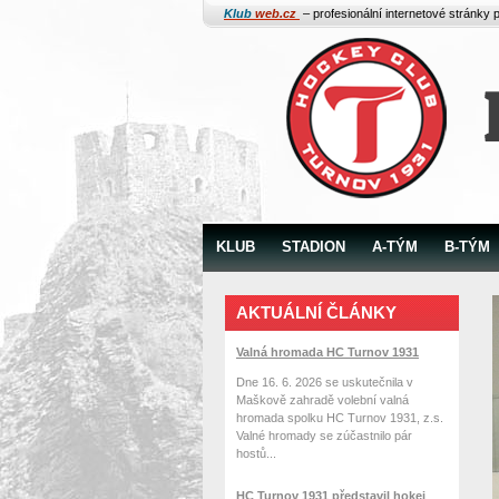
Klub
web.cz
– profesionální internetové stránky 
KLUB
STADION
A-TÝM
B-TÝM
AKTUÁLNÍ ČLÁNKY
Valná hromada HC Turnov 1931
Dne 16. 6. 2026 se uskutečnila v
Maškově zahradě volební valná
hromada spolku HC Turnov 1931, z.s.
Valné hromady se zúčastnilo pár
hostů...
HC Turnov 1931 představil hokej