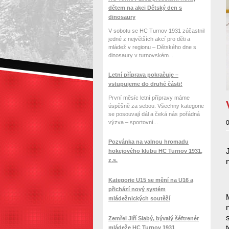
dětem na akci Dětský den s
dinosaury
V sobotu se HC Turnov 1931 zúčastnil
jedné z největších akcí pro děti a
mládež v regionu – Dětského dne s
dinosaury v turnovském...
Letní příprava pokračuje –
vstupujeme do druhé části!
První měsíc letní přípravy máme
úspěšně za sebou. Všechny kategorie
se posouvají dál a čeká nás pořádná
výzva – sportovní...
0
Pozvánka na valnou hromadu
hokejového klubu HC Turnov 1931,
z.s.
Kategorie U15 se mění na U16 a
přichází nový systém
mládežnických soutěží
Zemřel Jiří Slabý, bývalý šéftrenér
mládeže HC Turnov 1931