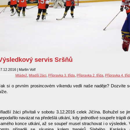
Výsledkový servis Sršňů
7.12.2016 | Martin Volf
Mládež
,
Mladší žáci
,
Přípravka 3. třída
,
Přípravka 2. třída
,
Přípravka 4. tří
Jak si o prvním prosincovém víkendu vedli naše naděje? Dozvíte s
níže.
Mladší žáci přivítali v sobotu 3.12.2016 celek Jičína. Bohužel se ji
nepodařilo navázat na předešlá utkání, kdy jednotlivé soupeře trápili d
samého konce utkání, až se soupeř musel strachovat i o výsledek. 
tomto případě se skupina kolem trenérů Slabého, Karáska 