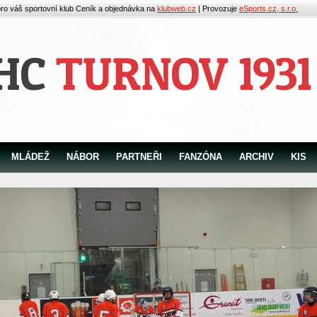
pro váš sportovní klub
Ceník a objednávka na
klubweb.cz
| Provozuje
eSports.cz, s.r.o.
MLÁDEŽ
NÁBOR
PARTNEŘI
FANZÓNA
ARCHIV
KIS