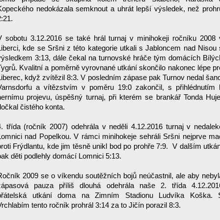
Kopeckého nedokázala semknout a uhrát lepší výsledek, než prohr
2:21.
V sobotu 3.12.2016 se také hrál turnaj v minihokeji ročníku 2008 
Liberci, kde se Sršni z této kategorie utkali s Jabloncem nad Nisou 
výsledkem 3:13, dále čekal na turnovské hráče tým domácích Bílýc
Tygrů. Kvalitní a poměrně vyrovnané utkání skončilo nakonec lépe pr
Liberec, když zvítězil 8:3. V posledním zápase pak Turnov nedal šanc
Varnsdorfu a vítězstvím v poměru 19:0 zakončil, s přihlédnutím 
hernímu projevu, úspěšný turnaj, při kterém se brankář Tonda Huje
dočkal čistého konta.
4. třída (ročník 2007) odehrála v neděli 4.12.2016 turnaj v nedalek
Lomnici nad Popelkou. V rámci minihokeje sehráli Sršni nejprve ma
proti Frýdlantu, kde jim těsně unikl bod po prohře 7:9. V dalším utkán
pak děti podlehly domácí Lomnici 5:13.
Ročník 2009 se o víkendu soutěžních bojů neúčastnil, ale aby nebyl
zápasová pauza příliš dlouhá odehrála naše 2. třída 4.12.201
přátelská utkání doma na Zimním Stadionu Ludvíka Koška. 
Vrchlabím tento ročník prohrál 3:14 za to Jičín porazil 8:3.