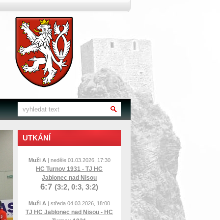
UTKÁNÍ
Muži A
| neděle 01.03.2026, 17:30
HC Turnov 1931 - TJ HC
Jablonec nad Nisou
6:7
(3:2, 0:3, 3:2)
Muži A
| středa 04.03.2026, 18:00
TJ HC Jablonec nad Nisou - HC