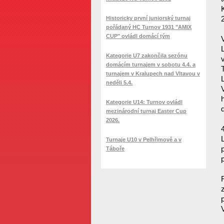
Historicky první juniorský turnaj
pořádaný HC Turnov 1931 "AMIX
CUP" ovládl domácí tým
Kategorie U7 zakončila sezónu
domácím turnajem v sobotu 4.4. a
turnajem v Kralupech nad Vltavou v
neděli 5.4.
Kategorie U14: Turnov ovládl
mezinárodní turnaj Easter Cup
2026.
Turnaje U10 v Pelhřimově a v
Táboře