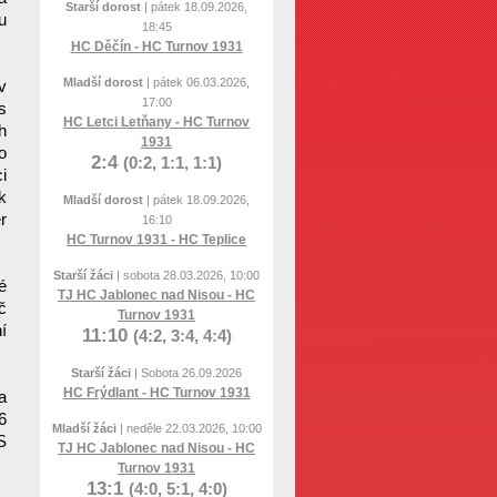
Starší dorost
| pátek 18.09.2026,
u
18:45
HC Děčín - HC Turnov 1931
Mladší dorost
| pátek 06.03.2026,
v
17:00
s
HC Letci Letňany - HC Turnov
h
1931
o
2:4
(0:2, 1:1, 1:1)
i
k
Mladší dorost
| pátek 18.09.2026,
r
16:10
HC Turnov 1931 - HC Teplice
Starší žáci
| sobota 28.03.2026, 10:00
é
TJ HC Jablonec nad Nisou - HC
č
Turnov 1931
í
11:10
(4:2, 3:4, 4:4)
Starší žáci
| Sobota 26.09.2026
HC Frýdlant - HC Turnov 1931
a
6
Mladší žáci
| neděle 22.03.2026, 10:00
S
TJ HC Jablonec nad Nisou - HC
Turnov 1931
13:1
(4:0, 5:1, 4:0)