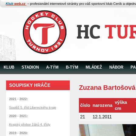
Klub
web.cz
– profesionální internetové stránky pro váš sportovní klub
Ceník a objed
KLUB
STADION
A-TÝM
B-TÝM
MLÁDEŽ
NÁBOR
PA
SOUPISKY HRÁČE
Zuzana Bartošová
2021 - 2022:
výška
číslo
narozena
Soutěž 5. tříd Libereckého kraje
cm
2020 - 2021:
21
12.1.2011
Krajský přebor žáků 4. třídy
2019 - 2020: