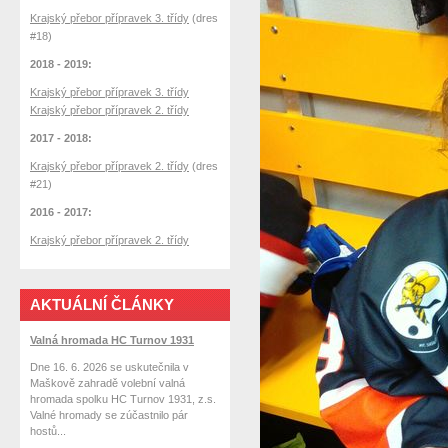
Krajský přebor přípravek 3. třídy
(dres
#18)
2018 - 2019:
Krajský přebor přípravek 3. třídy
Krajský přebor přípravek 2. třídy
2017 - 2018:
Krajský přebor přípravek 2. třídy
(dres
#21)
2016 - 2017:
Krajský přebor přípravek 2. třídy
AKTUÁLNÍ ČLÁNKY
Valná hromada HC Turnov 1931
Dne 16. 6. 2026 se uskutečnila v
Maškově zahradě volební valná
hromada spolku HC Turnov 1931, z.s.
Valné hromady se zúčastnilo pár
hostů...