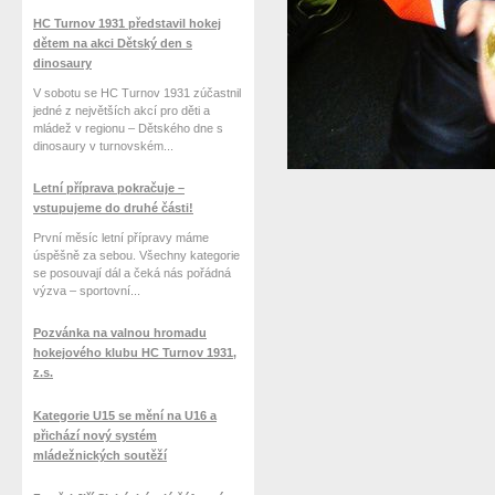
HC Turnov 1931 představil hokej
dětem na akci Dětský den s
dinosaury
V sobotu se HC Turnov 1931 zúčastnil
jedné z největších akcí pro děti a
mládež v regionu – Dětského dne s
dinosaury v turnovském...
Letní příprava pokračuje –
vstupujeme do druhé části!
První měsíc letní přípravy máme
úspěšně za sebou. Všechny kategorie
se posouvají dál a čeká nás pořádná
výzva – sportovní...
Pozvánka na valnou hromadu
hokejového klubu HC Turnov 1931,
z.s.
Kategorie U15 se mění na U16 a
přichází nový systém
mládežnických soutěží