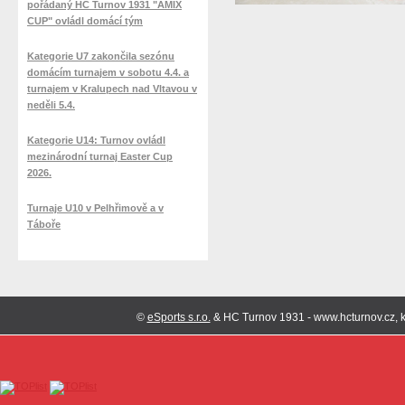
pořádaný HC Turnov 1931 "AMIX
CUP" ovládl domácí tým
Kategorie U7 zakončila sezónu
domácím turnajem v sobotu 4.4. a
turnajem v Kralupech nad Vltavou v
neděli 5.4.
Kategorie U14: Turnov ovládl
mezinárodní turnaj Easter Cup
2026.
Turnaje U10 v Pelhřimově a v
Táboře
©
eSports s.r.o.
& HC Turnov 1931 - www.hcturnov.cz, k