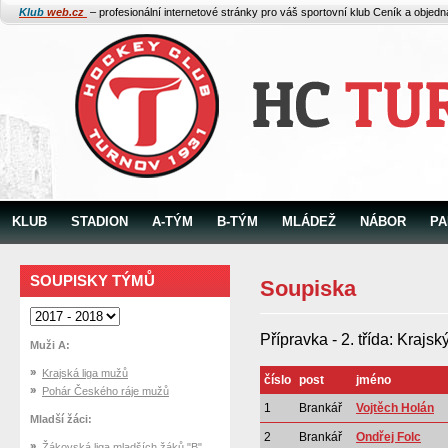
Klub
web.cz
– profesionální internetové stránky pro váš sportovní klub
Ceník a objed
KLUB
STADION
A-TÝM
B-TÝM
MLÁDEŽ
NÁBOR
PA
SOUPISKY TÝMŮ
Soupiska
Přípravka - 2. třída: Krajs
Muži A:
Krajská liga mužů
číslo
post
jméno
Pohár Českého ráje mužů
1
Brankář
Vojtěch Holán
Mladší žáci:
2
Brankář
Ondřej Folc
Žákovská liga mladších žáků "B"