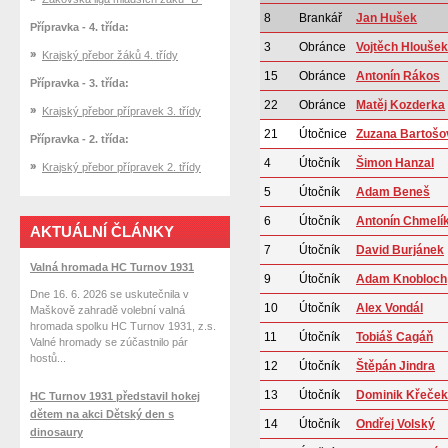
8
Brankář
Jan Hušek
Přípravka - 4. třída:
3
Obránce
Vojtěch Hloušek
Krajský přebor žáků 4. třídy
15
Obránce
Antonín Rákos
Přípravka - 3. třída:
22
Obránce
Matěj Kozderka
Krajský přebor přípravek 3. třídy
21
Útočnice
Zuzana Bartošo
Přípravka - 2. třída:
4
Útočník
Šimon Hanzal
Krajský přebor přípravek 2. třídy
5
Útočník
Adam Beneš
6
Útočník
Antonín Chmelí
AKTUÁLNÍ ČLÁNKY
7
Útočník
David Burjánek
Valná hromada HC Turnov 1931
9
Útočník
Adam Knobloch
Dne 16. 6. 2026 se uskutečnila v
10
Útočník
Alex Vondál
Maškově zahradě volební valná
hromada spolku HC Turnov 1931, z.s.
11
Útočník
Tobiáš Cagáň
Valné hromady se zúčastnilo pár
hostů...
12
Útočník
Štěpán Jindra
13
Útočník
Dominik Křeček
HC Turnov 1931 představil hokej
dětem na akci Dětský den s
14
Útočník
Ondřej Volský
dinosaury