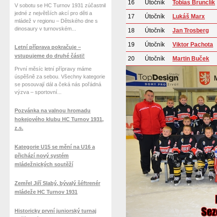
16
Útočník
Tobias Brunclík
V sobotu se HC Turnov 1931 zúčastnil
jedné z největších akcí pro děti a
17
Útočník
Lukáš Marx
mládež v regionu – Dětského dne s
dinosaury v turnovském...
18
Útočník
Jan Trosberg
19
Útočník
Viktor Pachota
Letní příprava pokračuje –
vstupujeme do druhé části!
20
Útočník
Martin Buček
První měsíc letní přípravy máme
úspěšně za sebou. Všechny kategorie
se posouvají dál a čeká nás pořádná
výzva – sportovní...
Pozvánka na valnou hromadu
hokejového klubu HC Turnov 1931,
z.s.
Kategorie U15 se mění na U16 a
přichází nový systém
mládežnických soutěží
Zemřel Jiří Slabý, bývalý šéftrenér
mládeže HC Turnov 1931
Historicky první juniorský turnaj