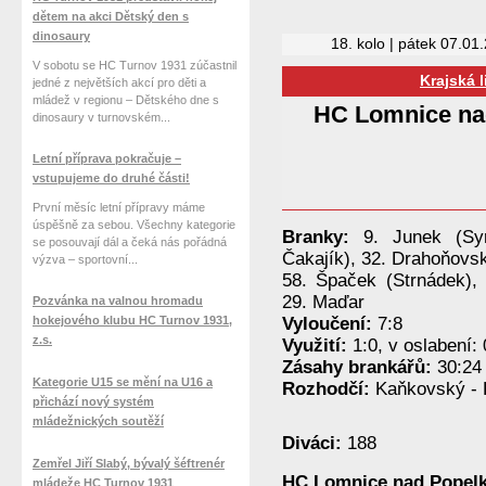
dětem na akci Dětský den s
dinosaury
18. kolo | pátek 07.01
V sobotu se HC Turnov 1931 zúčastnil
Krajská 
jedné z největších akcí pro děti a
mládež v regionu – Dětského dne s
HC Lomnice na
dinosaury v turnovském...
Letní příprava pokračuje –
vstupujeme do druhé části!
První měsíc letní přípravy máme
úspěšně za sebou. Všechny kategorie
Branky:
9. Junek (Syr
se posouvají dál a čeká nás pořádná
Čakajík), 32. Drahoňovsk
výzva – sportovní...
58. Špaček (Strnádek), 
29. Maďar
Pozvánka na valnou hromadu
hokejového klubu HC Turnov 1931,
Vyloučení:
7:8
z.s.
Využití:
1:0, v oslabení: 
Zásahy brankářů:
30:24 
Kategorie U15 se mění na U16 a
Rozhodčí:
Kaňkovský - 
přichází nový systém
mládežnických soutěží
Diváci:
188
Zemřel Jiří Slabý, bývalý šéftrenér
HC Lomnice nad Popel
mládeže HC Turnov 1931