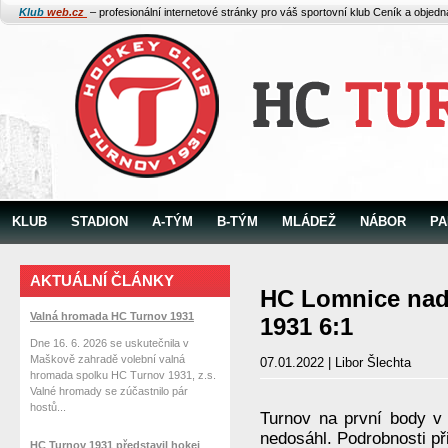
Klub
web.cz
– profesionální internetové stránky pro váš sportovní klub
Ceník a objed
KLUB
STADION
A-TÝM
B-TÝM
MLÁDEŽ
NÁBOR
PA
AKTUÁLNÍ ČLÁNKY
HC Lomnice nad
Valná hromada HC Turnov 1931
1931 6:1
Dne 16. 6. 2026 se uskutečnila v
Maškově zahradě volební valná
07.01.2022 | Libor Šlechta
hromada spolku HC Turnov 1931, z.s.
Valné hromady se zúčastnilo pár
hostů...
Turnov na první body v
nedosáhl. Podrobnosti př
HC Turnov 1931 představil hokej