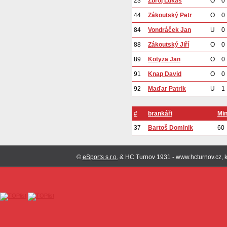
23
Zbroj Lukáš
O
0
44
Zákoutský Petr
O
0
84
Vondráček Jan
U
0
88
Zákoutský Jiří
O
0
89
Kotyza Jan
O
0
91
Knap David
O
0
92
Maďar Patrik
U
1
#
brankáři
Mi
37
Bartoš Dominik
60
©
eSports s.r.o.
& HC Turnov 1931 - www.hcturnov.cz, k