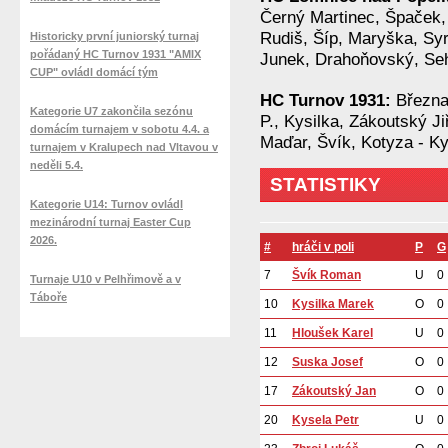
Černý Martinec, Špaček, 
Rudiš, Šíp, Maryška, Syr
Historicky první juniorský turnaj
pořádaný HC Turnov 1931 "AMIX
Junek, Drahoňovský, Se
CUP" ovládl domácí tým
HC Turnov 1931:
Března
Kategorie U7 zakončila sezónu
P., Kysilka, Zákoutský Ji
domácím turnajem v sobotu 4.4. a
Maďar, Švík, Kotyza - K
turnajem v Kralupech nad Vltavou v
neděli 5.4.
STATISTIKY
Kategorie U14: Turnov ovládl
mezinárodní turnaj Easter Cup
2026.
#
hráči v poli
P
G
7
Švík Roman
U
0
Turnaje U10 v Pelhřimově a v
Táboře
10
Kysilka Marek
O
0
11
Hloušek Karel
U
0
12
Suska Josef
O
0
17
Zákoutský Jan
O
0
20
Kysela Petr
U
0