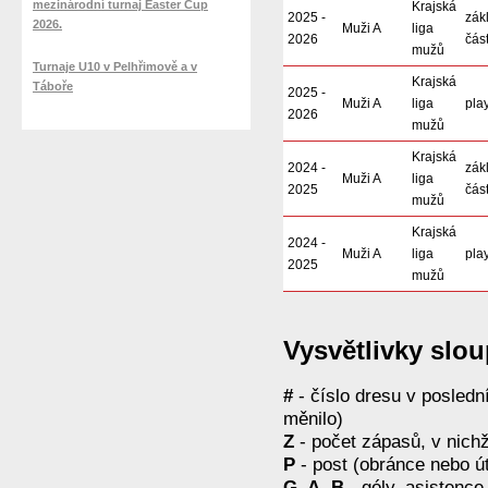
mezinárodní turnaj Easter Cup
Krajská
2025 -
zák
2026.
Muži A
liga
2026
čás
mužů
Turnaje U10 v Pelhřimově a v
Krajská
Táboře
2025 -
Muži A
liga
play
2026
mužů
Krajská
2024 -
zák
Muži A
liga
2025
čás
mužů
Krajská
2024 -
Muži A
liga
play
2025
mužů
Vysvětlivky slo
#
- číslo dresu v posled
měnilo)
Z
- počet zápasů, v nichž
P
- post (obránce nebo ú
G, A, B
- góly, asistence