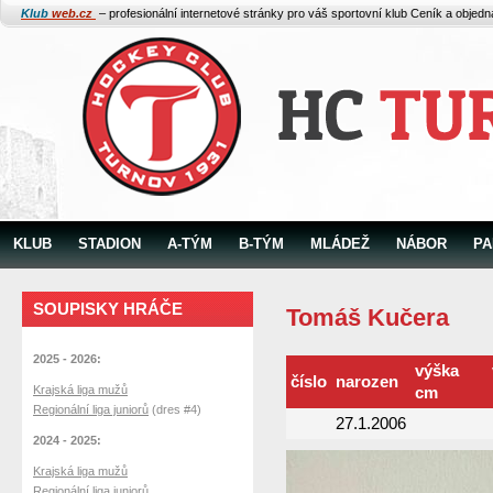
Klub
web.cz
– profesionální internetové stránky pro váš sportovní klub
Ceník a objed
KLUB
STADION
A-TÝM
B-TÝM
MLÁDEŽ
NÁBOR
PA
SOUPISKY HRÁČE
Tomáš Kučera
2025 - 2026:
výška
číslo
narozen
Krajská liga mužů
cm
Regionální liga juniorů
(dres #4)
27.1.2006
2024 - 2025:
Krajská liga mužů
Regionální liga juniorů