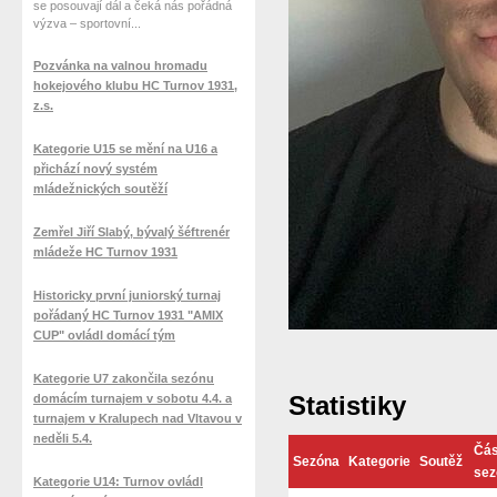
se posouvají dál a čeká nás pořádná
výzva – sportovní...
Pozvánka na valnou hromadu
hokejového klubu HC Turnov 1931,
z.s.
Kategorie U15 se mění na U16 a
přichází nový systém
mládežnických soutěží
Zemřel Jiří Slabý, bývalý šéftrenér
mládeže HC Turnov 1931
Historicky první juniorský turnaj
pořádaný HC Turnov 1931 "AMIX
CUP" ovládl domácí tým
Kategorie U7 zakončila sezónu
Statistiky
domácím turnajem v sobotu 4.4. a
turnajem v Kralupech nad Vltavou v
neděli 5.4.
Čás
Sezóna
Kategorie
Soutěž
sez
Kategorie U14: Turnov ovládl