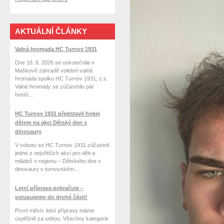
AKTUÁLNÍ ČLÁNKY
Valná hromada HC Turnov 1931
Dne 16. 6. 2026 se uskutečnila v
Maškově zahradě volební valná
hromada spolku HC Turnov 1931, z.s.
Valné hromady se zúčastnilo pár
hostů...
HC Turnov 1931 představil hokej
dětem na akci Dětský den s
dinosaury
V sobotu se HC Turnov 1931 zúčastnil
jedné z největších akcí pro děti a
mládež v regionu – Dětského dne s
dinosaury v turnovském...
Letní příprava pokračuje –
vstupujeme do druhé části!
První měsíc letní přípravy máme
úspěšně za sebou. Všechny kategorie