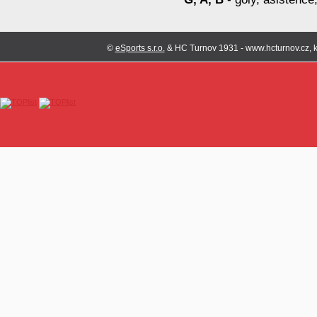
©
eSports s.r.o.
& HC Turnov 1931 - www.hcturnov.cz, k