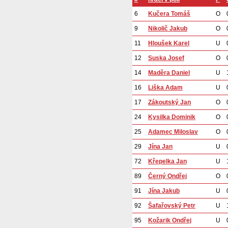
6
Kučera Tomáš
O
9
Nikolič Jakub
O
11
Hloušek Karel
U
12
Suska Josef
O
14
Maděra Daniel
U
16
Liška Adam
U
17
Zákoutský Jan
O
24
Kysilka Dominik
O
25
Adamec Miloslav
O
29
Jína Jan
U
72
Křepelka Jan
U
89
Černý Ondřej
O
91
Jína Jakub
U
92
Šafařovský Petr
U
95
Kožarik Ondřej
U