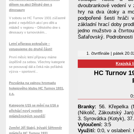
dětem na akci Dětský den s
dvoubrankové vedení v 
dinosaury
hry na dva útoky a mo
podpořené šesti hráči 
V sobotu se HC Turnov 1931 zúčastnil
jedné z největších akcí pro děti a
základní hrací doby prod
mládež v regionu – Dětského dne s
jedno mužstvo a čtvrtou
dinosaury v turnovském...
Šafařovský. Podrobnosti
Letní příprava pokračuje –
vstupujeme do druhé části!
1. čtvrtfinále | pátek 20.
První měsíc letní přípravy máme
úspěšně za sebou. Všechny kategorie
Krajská 
se posouvají dál a čeká nás pořádná
HC Turnov 1
výzva – sportovní...
Pozvánka na valnou hromadu
hokejového klubu HC Turnov 1931,
z.s.
0:
Kategorie U15 se mění na U16 a
Branky:
56. Křepelka (
přichází nový systém
(Nikolič, Zákoutský Jan
mládežnických soutěží
3. Syrovátka (Kotyk), 37.
Vyloučení:
3:5
Zemřel Jiří Slabý, bývalý šéftrenér
Využití:
0:0, v oslabení: 
mládeže HC Turnov 1931