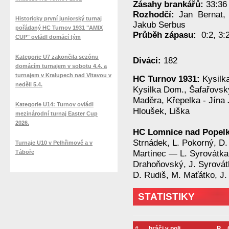
Zásahy brankářů:
33:36 
Rozhodčí:
Jan Bernat,
Historicky první juniorský turnaj
Jakub Serbus
pořádaný HC Turnov 1931 "AMIX
Průběh zápasu:
0:2, 3:
CUP" ovládl domácí tým
Kategorie U7 zakončila sezónu
Diváci:
182
domácím turnajem v sobotu 4.4. a
turnajem v Kralupech nad Vltavou v
HC Turnov 1931:
Kysilk
neděli 5.4.
Kysilka Dom., Šafařovsk
Maděra, Křepelka - Jína 
Kategorie U14: Turnov ovládl
Hloušek, Liška
mezinárodní turnaj Easter Cup
2026.
HC Lomnice nad Popel
Strnádek, L. Pokorný, D.
Turnaje U10 v Pelhřimově a v
Táboře
Martinec — L. Syrovátka,
Drahoňovský, J. Syrovátk
D. Rudiš, M. Maťátko, J.
STATISTIKY
#
hráči v poli
P