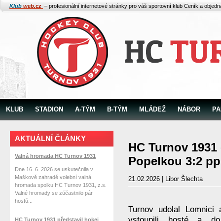
Klub
web.cz
– profesionální internetové stránky pro váš sportovní klub
Ceník a objed
KLUB
STADION
A-TÝM
B-TÝM
MLÁDEŽ
NÁBOR
PA
AKTUÁLNÍ ČLÁNKY
HC Turnov 1931
Valná hromada HC Turnov 1931
Popelkou 3:2 pp
Dne 16. 6. 2026 se uskutečnila v
Maškově zahradě volební valná
21.02.2026 | Libor Šlechta
hromada spolku HC Turnov 1931, z.s.
Valné hromady se zúčastnilo pár
hostů...
Turnov udolal Lomnici 
vstoupili hosté a do
HC Turnov 1931 představil hokej