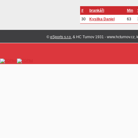
#
brankáři
Min
30
Kysilka Daniel
63
©
eSports s.r.o.
& HC Turnov 1931 - www.hcturnov.cz, k