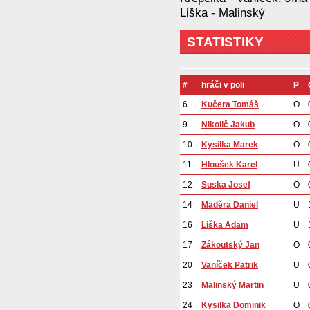
Liška - Malinský
STATISTIKY
#
hráči v poli
P
6
Kučera Tomáš
O
9
Nikolič Jakub
O
10
Kysilka Marek
O
11
Hloušek Karel
U
12
Suska Josef
O
14
Maděra Daniel
U
16
Liška Adam
U
17
Zákoutský Jan
O
20
Vaníček Patrik
U
23
Malinský Martin
U
24
Kysilka Dominik
O