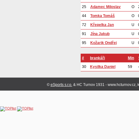
25
Adamec Miloslav
O
44
Tomka Tomáš
O
72
Křepelka Jan
U
91
Jína Jakub
U
95
Kožarik Ondřej
U
#
brankáři
Min
30
Kysilka Daniel
59
©
eSports s.r.o.
& HC Turnov 1931 - www.hcturnov.cz, k