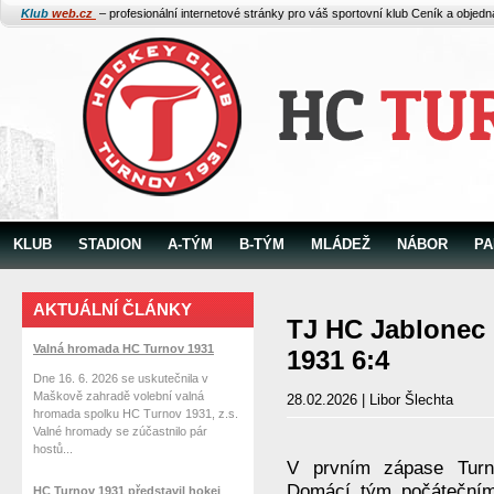
Klub
web.cz
– profesionální internetové stránky pro váš sportovní klub
Ceník a objed
KLUB
STADION
A-TÝM
B-TÝM
MLÁDEŽ
NÁBOR
PA
AKTUÁLNÍ ČLÁNKY
TJ HC Jablonec 
Valná hromada HC Turnov 1931
1931 6:4
Dne 16. 6. 2026 se uskutečnila v
Maškově zahradě volební valná
28.02.2026 | Libor Šlechta
hromada spolku HC Turnov 1931, z.s.
Valné hromady se zúčastnilo pár
hostů...
V prvním zápase Turn
Domácí tým počátečním
HC Turnov 1931 představil hokej