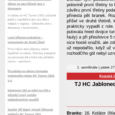
dětem na akci Dětský den s
polovině první třetiny t
dinosaury
závěru první třetiny podař
přinesla pět branek. Ro
V sobotu se HC Turnov 1931 zúčastnil
jedné z největších akcí pro děti a
přišel ve druhé třetině, 
mládež v regionu – Dětského dne s
prakticky vypadli z role
dinosaury v turnovském...
putovala hned dvojce tur
fauly) a při přesilovce 5
Letní příprava pokračuje –
sice hosté snažili, ale 
vstupujeme do druhé části!
už nepodařilo, když už v
První měsíc letní přípravy máme
rozhodčího gól nebyl uzn
úspěšně za sebou. Všechny kategorie
se posouvají dál a čeká nás pořádná
výzva – sportovní...
1. semifinále | pátek 2
Pozvánka na valnou hromadu
hokejového klubu HC Turnov 1931,
Krajská 
z.s.
TJ HC Jablone
Kategorie U15 se mění na U16 a
přichází nový systém
mládežnických soutěží
Zemřel Jiří Slabý, bývalý šéftrenér
Branky:
16. Kolátor (Ma
mládeže HC Turnov 1931