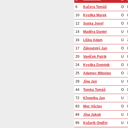
6
Kučera Tomáš
O
10
Kysilka Marek
O
12
Suska Josef
O
14
Maděra Daniel
U
16
Liška Adam
U
17
Zákoutský Jan
O
20
Vaníček Patrik
U
24
Kysilka Dominik
O
25
Adamec Miloslav
O
29
Jína Jan
U
44
Tomka Tomáš
O
72
Křepelka Jan
U
83
Moc Václav
O
84
Jína Jakub
U
95
Kožarik Ondřej
U