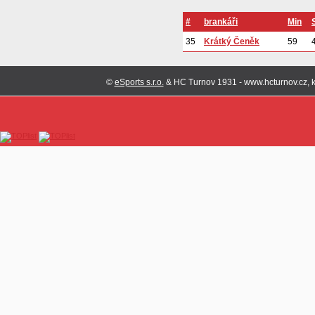
#
brankáři
Min
35
Krátký Čeněk
59
©
eSports s.r.o.
& HC Turnov 1931 - www.hcturnov.cz, k