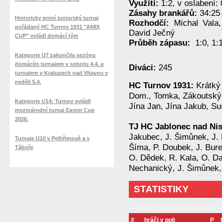
Využití:
1:2, v oslabení: 
Zásahy brankářů:
34:25 
Historicky první juniorský turnaj
Rozhodčí:
Michal Vala
pořádaný HC Turnov 1931 "AMIX
David Ječný
CUP" ovládl domácí tým
Průběh zápasu:
1:0, 1:1
Kategorie U7 zakončila sezónu
domácím turnajem v sobotu 4.4. a
Diváci:
245
turnajem v Kralupech nad Vltavou v
neděli 5.4.
HC Turnov 1931:
Krátký
Dom., Tomka, Zákoutský 
Kategorie U14: Turnov ovládl
Jína Jan, Jína Jakub, Su
mezinárodní turnaj Easter Cup
2026.
TJ HC Jablonec nad Ni
Jakubec, J. Šimůnek, J. 
Turnaje U10 v Pelhřimově a v
Šíma, P. Doubek, J. Bureš
Táboře
O. Dědek, R. Kala, O. Da
Nechanický, J. Šimůnek,
STATISTIKY
#
hráči v poli
P