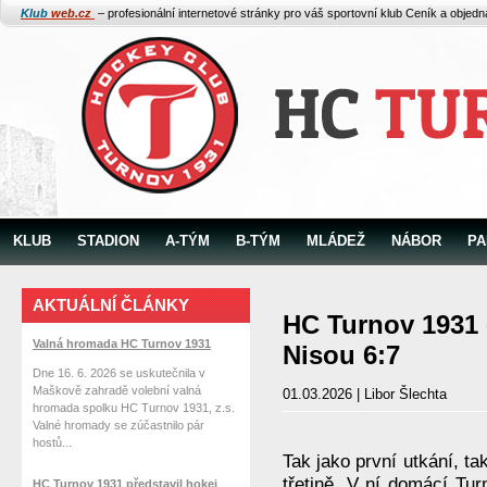
Klub
web.cz
– profesionální internetové stránky pro váš sportovní klub
Ceník a objed
KLUB
STADION
A-TÝM
B-TÝM
MLÁDEŽ
NÁBOR
PA
AKTUÁLNÍ ČLÁNKY
HC Turnov 1931 
Valná hromada HC Turnov 1931
Nisou 6:7
Dne 16. 6. 2026 se uskutečnila v
Maškově zahradě volební valná
01.03.2026 | Libor Šlechta
hromada spolku HC Turnov 1931, z.s.
Valné hromady se zúčastnilo pár
hostů...
Tak jako první utkání, ta
třetině. V ní domácí Tur
HC Turnov 1931 představil hokej