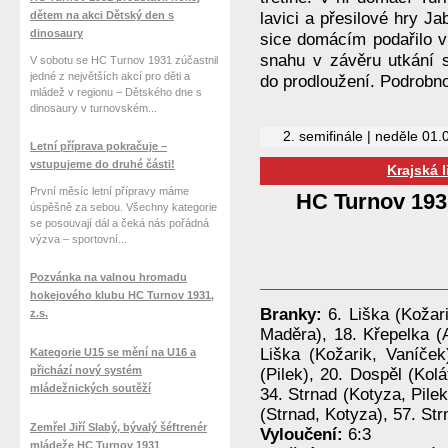
dětem na akci Dětský den s
lavici a přesilové hry Ja
dinosaury
sice domácím podařilo vr
snahu v závěru utkání s
V sobotu se HC Turnov 1931 zúčastnil
jedné z největších akcí pro děti a
do prodloužení. Podrobno
mládež v regionu – Dětského dne s
dinosaury v turnovském...
2. semifinále | neděle 01
Letní příprava pokračuje –
vstupujeme do druhé části!
Krajská 
První měsíc letní přípravy máme
HC Turnov 193
úspěšně za sebou. Všechny kategorie
se posouvají dál a čeká nás pořádná
výzva – sportovní...
Pozvánka na valnou hromadu
hokejového klubu HC Turnov 1931,
Branky:
6. Liška (Kožar
z.s.
Maděra), 18. Křepelka 
Liška (Kožarik, Vaníče
Kategorie U15 se mění na U16 a
přichází nový systém
(Pilek), 20. Dospěl (Kol
mládežnických soutěží
34. Strnad (Kotyza, Pil
(Strnad, Kotyza), 57. Str
Zemřel Jiří Slabý, bývalý šéftrenér
Vyloučení:
6:3
mládeže HC Turnov 1931