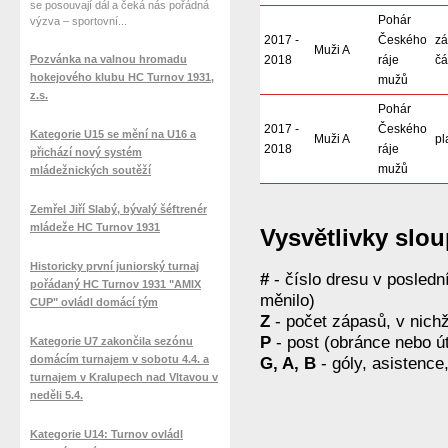
se posouvají dál a čeká nás pořádná
Pohár
výzva – sportovní...
2017 -
Českého
zá
Muži A
Pozvánka na valnou hromadu
2018
ráje
čá
hokejového klubu HC Turnov 1931,
mužů
z.s.
Pohár
2017 -
Českého
Kategorie U15 se mění na U16 a
Muži A
pl
2018
ráje
přichází nový systém
mužů
mládežnických soutěží
Zemřel Jiří Slabý, bývalý šéftrenér
mládeže HC Turnov 1931
Vysvětlivky slo
Historicky první juniorský turnaj
#
- číslo dresu v posled
pořádaný HC Turnov 1931 "AMIX
měnilo)
CUP" ovládl domácí tým
Z
- počet zápasů, v nichž
P
- post (obránce nebo ú
Kategorie U7 zakončila sezónu
domácím turnajem v sobotu 4.4. a
G, A, B
- góly, asistence
turnajem v Kralupech nad Vltavou v
neděli 5.4.
Kategorie U14: Turnov ovládl