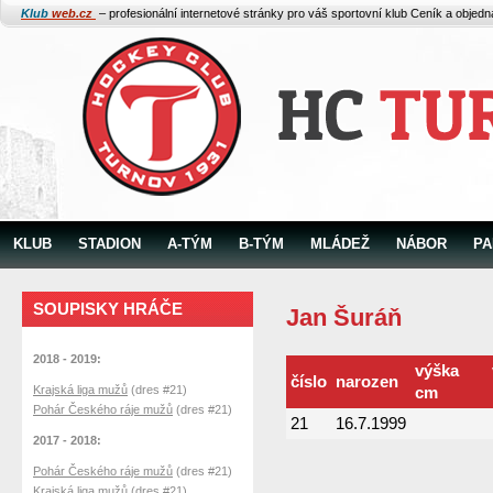
Klub
web.cz
– profesionální internetové stránky pro váš sportovní klub
Ceník a objed
KLUB
STADION
A-TÝM
B-TÝM
MLÁDEŽ
NÁBOR
PA
SOUPISKY HRÁČE
Jan Šuráň
2018 - 2019:
výška
číslo
narozen
Krajská liga mužů
(dres #21)
cm
Pohár Českého ráje mužů
(dres #21)
21
16.7.1999
2017 - 2018:
Pohár Českého ráje mužů
(dres #21)
Krajská liga mužů
(dres #21)