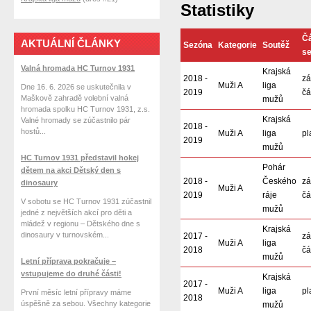
Statistiky
Č
AKTUÁLNÍ ČLÁNKY
Sezóna
Kategorie
Soutěž
s
Valná hromada HC Turnov 1931
Krajská
2018 -
zá
Muži A
liga
Dne 16. 6. 2026 se uskutečnila v
2019
čá
Maškově zahradě volební valná
mužů
hromada spolku HC Turnov 1931, z.s.
Krajská
Valné hromady se zúčastnilo pár
2018 -
hostů...
Muži A
liga
pl
2019
mužů
HC Turnov 1931 představil hokej
Pohár
dětem na akci Dětský den s
2018 -
Českého
zá
dinosaury
Muži A
2019
ráje
čá
V sobotu se HC Turnov 1931 zúčastnil
mužů
jedné z největších akcí pro děti a
mládež v regionu – Dětského dne s
Krajská
dinosaury v turnovském...
2017 -
zá
Muži A
liga
2018
čá
mužů
Letní příprava pokračuje –
vstupujeme do druhé části!
Krajská
2017 -
Muži A
liga
pl
První měsíc letní přípravy máme
2018
úspěšně za sebou. Všechny kategorie
mužů