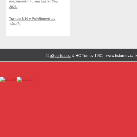
mezinárodní turnaj Easter Cup
2026.
Turnaje U10 v Pelhřimově a v
Táboře
©
eSports s.r.o.
& HC Turnov 1931 - www.hcturnov.cz, k