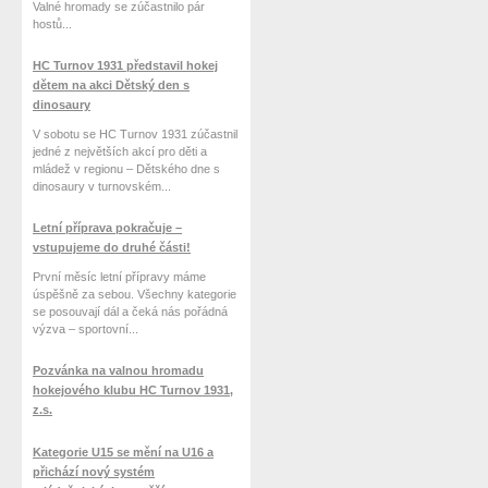
Valné hromady se zúčastnilo pár
hostů...
HC Turnov 1931 představil hokej
dětem na akci Dětský den s
dinosaury
V sobotu se HC Turnov 1931 zúčastnil
jedné z největších akcí pro děti a
mládež v regionu – Dětského dne s
dinosaury v turnovském...
Letní příprava pokračuje –
vstupujeme do druhé části!
První měsíc letní přípravy máme
úspěšně za sebou. Všechny kategorie
se posouvají dál a čeká nás pořádná
výzva – sportovní...
Pozvánka na valnou hromadu
hokejového klubu HC Turnov 1931,
z.s.
Kategorie U15 se mění na U16 a
přichází nový systém