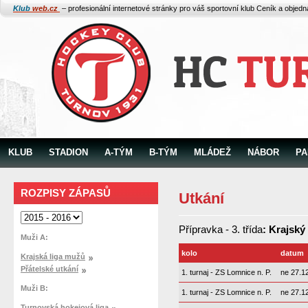
Klub
web.cz
– profesionální internetové stránky pro váš sportovní klub
Ceník a objed
KLUB
STADION
A-TÝM
B-TÝM
MLÁDEŽ
NÁBOR
PA
ROZPISY ZÁPASŮ
Utkání
Přípravka - 3. třída
: Krajský
Muži A:
kolo
datum
Krajská liga mužů
Přátelské utkání
1. turnaj - ZS Lomnice n. P.
ne 27.12
Muži B:
1. turnaj - ZS Lomnice n. P.
ne 27.12
Turnovská hokejová liga