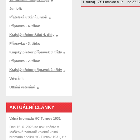
1. turnaj - ZS Lomnice n. P.
ne 27.12
Junioři:
Přátelská utkání junioři
Přípravka - 4. třída:
Krajský přebor žáků 4. třídy
Přípravka - 3. třída:
Krajský přebor přípravek 3. třídy
Přípravka - 2. třída:
Krajský přebor přípravek 2. třídy
Veteráni:
Utkání veteránů
AKTUÁLNÍ ČLÁNKY
Valná hromada HC Turnov 1931
Dne 16. 6. 2026 se uskutečnila v
Maškově zahradě volební valná
hromada spolku HC Turnov 1931, z.s.