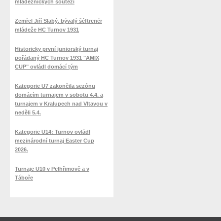
mládežnických soutěží
Zemřel Jiří Slabý, bývalý šéftrenér
mládeže HC Turnov 1931
Historicky první juniorský turnaj
pořádaný HC Turnov 1931 "AMIX
CUP" ovládl domácí tým
Kategorie U7 zakončila sezónu
domácím turnajem v sobotu 4.4. a
turnajem v Kralupech nad Vltavou v
neděli 5.4.
Kategorie U14: Turnov ovládl
mezinárodní turnaj Easter Cup
2026.
Turnaje U10 v Pelhřimově a v
Táboře