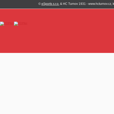
©
eSports s.r.o.
& HC Turnov 1931 - www.hcturnov.cz, k