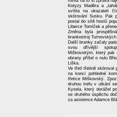
minut na to si zprava naj
Kotyzy Maděra a „tahá
svítila na ukazateli č
skórování Susku. Pak p
poslal do sítě hostů pop
Liberce Tomíček a přene
Změna byla prospěšná
brankostroj Turnovských 
Další branky začaly pada
svou dřívější spolu
Miškovským, který pak 
obrany přišel o nulu Bře
Liška.
Ve třetí třetině skórova
na konci pohledné ko
třetice Miškovský. Zpo
druhou trefu v utkání se
Kysela, který dorážel 
se druhého úspěchu dočk
za asistence Adamce Blá