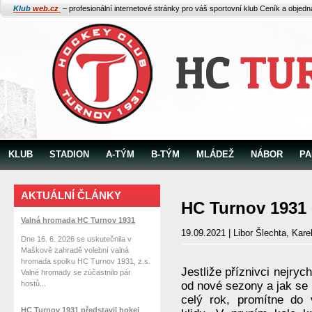
Klub
web.cz
– profesionální internetové stránky pro váš sportovní klub
Ceník a objed
KLUB
STADION
A-TÝM
B-TÝM
MLÁDEŽ
NÁBOR
PA
AKTUÁLNÍ ČLÁNKY
HC Turnov 1931 
Valná hromada HC Turnov 1931
19.09.2021 | Libor Šlechta, Kar
Dne 16. 6. 2026 se uskutečnila v
Maškově zahradě volební valná
hromada spolku HC Turnov 1931, z.s.
Jestliže příznivci nejryc
Valné hromady se zúčastnilo pár
hostů...
od nové sezony a jak se 
celý rok, promítne do 
HC Turnov 1931 představil hokej