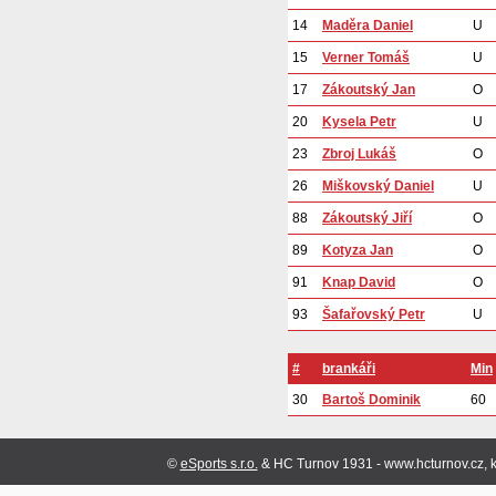
14
Maděra Daniel
U
15
Verner Tomáš
U
17
Zákoutský Jan
O
20
Kysela Petr
U
23
Zbroj Lukáš
O
26
Miškovský Daniel
U
88
Zákoutský Jiří
O
89
Kotyza Jan
O
91
Knap David
O
93
Šafařovský Petr
U
#
brankáři
Min
30
Bartoš Dominik
60
©
eSports s.r.o.
& HC Turnov 1931 - www.hcturnov.cz, k