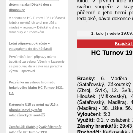
klidu. V prvním kole 
dětem na akci Dětský den s
svého soupeře z kraj
dinosaury
přičemž o jeho herní po
ledajaké, dával dokonce i
V sobotu se HC Turnov 1931 zúčastnil
jedné z největších akcí pro děti a
mládež v regionu – Dětského dne s
dinosaury v turnovském...
1. kolo | neděle 19.09
Krajská 
Letní příprava pokračuje –
vstupujeme do druhé části!
HC Turnov 19
První měsíc letní přípravy máme
úspěšně za sebou. Všechny kategorie
se posouvají dál a čeká nás pořádná
výzva – sportovní...
Branky:
6. Maděra (K
Pozvánka na valnou hromadu
(Šafařovský, Zákoutský 
hokejového klubu HC Turnov 1931,
(Zbroj, Švík), 12. Šví
z.s.
Hloušek (Miškovský), 
(Šafařovský, Maděra), 4
Kategorie U15 se mění na U16 a
(Maděra) - 38. Liška, 56
přichází nový systém
Vyloučení:
5:3
mládežnických soutěží
Využití:
0:1, v oslabení: 
Zásahy brankářů:
29:43 
Zemřel Jiří Slabý, bývalý šéftrenér
Rozhodčí:
Kaňkovský - 
mládeže HC Turnov 1931