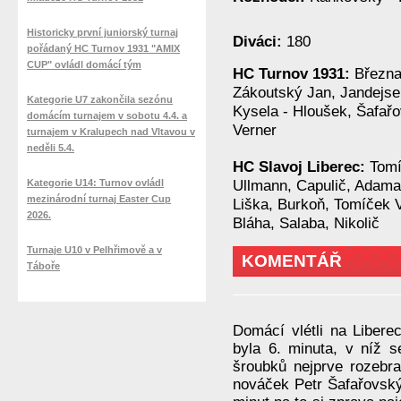
Historicky první juniorský turnaj
Diváci:
180
pořádaný HC Turnov 1931 "AMIX
CUP" ovládl domácí tým
HC Turnov 1931:
Března
Zákoutský Jan, Jandejsek
Kategorie U7 zakončila sezónu
Kysela - Hloušek, Šafař
domácím turnajem v sobotu 4.4. a
Verner
turnajem v Kralupech nad Vltavou v
neděli 5.4.
HC Slavoj Liberec:
Tomí
Kategorie U14: Turnov ovládl
Ullmann, Capulič, Adama
mezinárodní turnaj Easter Cup
Liška, Burkoň, Tomíček V.
2026.
Bláha, Salaba, Nikolič
Turnaje U10 v Pelhřimově a v
KOMENTÁŘ
Táboře
Domácí vlétli na Libere
byla 6. minuta, v níž se
šroubků nejprve rozebr
nováček Petr Šafařovsk