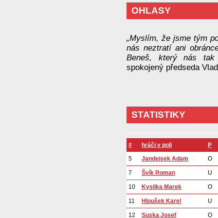
OHLASY
„Myslím, že jsme tým pos
nás neztratí ani obrán
Beneš, který nás tak 
spokojený předseda Vlad
STATISTIKY
#
hráči v poli
P
5
Jandejsek Adam
O
7
Švík Roman
U
10
Kysilka Marek
O
11
Hloušek Karel
U
12
Suska Josef
O