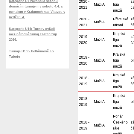
Kategorie U7 zakončila sezónu
2020 -
z
Muži A
liga
domácím turnajem v sobotu 4.4. a
2021
čá
mužů
turnajem v Kralupech nad Vltavou v
neděli 5.4.
2020 -
Přátelské
z
Muži A
2021
utkání
čá
Kategorie U14: Turnov ovládl
Krajská
mezinárodní turnaj Easter Cup
2019 -
z
2026.
Muži A
liga
2020
čá
mužů
Turnaje U10 v Pelhřimově a v
Krajská
Táboře
2019 -
Muži A
liga
pl
2020
mužů
Krajská
2018 -
z
Muži A
liga
2019
čá
mužů
Krajská
2018 -
Muži A
liga
pl
2019
mužů
Pohár
2018 -
Českého
z
Muži A
2019
ráje
čá