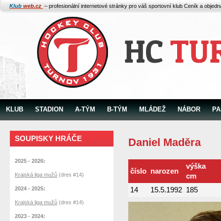
Klub
web.cz
– profesionální internetové stránky pro váš sportovní klub
Ceník a objed
KLUB
STADION
A-TÝM
B-TÝM
MLÁDEŽ
NÁBOR
PA
SOUPISKY HRÁČE
Daniel Maděra
2025 - 2026:
výška
číslo
narozen
Krajská liga mužů
(dres #14)
cm
2024 - 2025:
14
15.5.1992
185
Krajská liga mužů
(dres #14)
2023 - 2024: