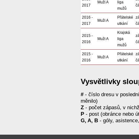
Muži A
liga
2017
čá
mužů
2016 -
Přátelské
z
Muži A
2017
utkání
čá
Krajská
2015 -
z
Muži A
liga
2016
čá
mužů
2015 -
Přátelské
z
Muži A
2016
utkání
čá
Vysvětlivky slo
#
- číslo dresu v posled
měnilo)
Z
- počet zápasů, v nichž
P
- post (obránce nebo ú
G, A, B
- góly, asistence