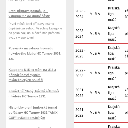
mužů
dinosaury v turnovském...
Krajská
Letní příprava pokračuje –
2023 -
z
Muži A
liga
vstupujeme do druhé části!
2024
čá
mužů
První měsíc letní přípravy máme
Krajská
úspěšně za sebou. Všechny kategorie
2023 -
se posouvají dál a čeká nás pořádná
Muži A
liga
pl
2024
výzva – sportovní...
mužů
Krajská
Pozvánka na valnou hromadu
2022 -
z
Muži A
liga
hokejového klubu HC Turnov 1931,
2023
čá
z.s.
mužů
Krajská
Kategorie U15 se mění na U16 a
2022 -
Muži A
liga
pl
přichází nový systém
2023
mužů
mládežnických soutěží
Krajská
2021 -
z
Zemřel Jiří Slabý, bývalý šéftrenér
Muži A
liga
2022
čá
mládeže HC Turnov 1931
mužů
Krajská
Historicky první juniorský turnaj
2021 -
Muži A
liga
pl
pořádaný HC Turnov 1931 "AMIX
2022
CUP" ovládl domácí tým
mužů
Krajská