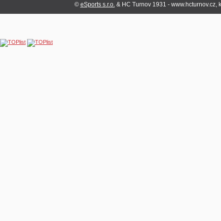
©
eSports s.r.o.
& HC Turnov 1931 - www.hcturnov.cz, k