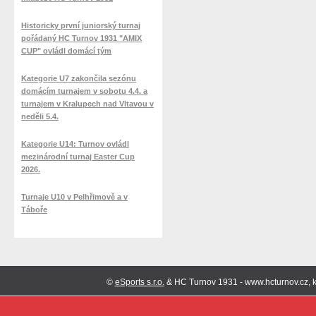
Historicky první juniorský turnaj
pořádaný HC Turnov 1931 "AMIX
CUP" ovládl domácí tým
Kategorie U7 zakončila sezónu
domácím turnajem v sobotu 4.4. a
turnajem v Kralupech nad Vltavou v
neděli 5.4.
Kategorie U14: Turnov ovládl
mezinárodní turnaj Easter Cup
2026.
Turnaje U10 v Pelhřimově a v
Táboře
©
eSports s.r.o.
& HC Turnov 1931 - www.hcturnov.cz, k