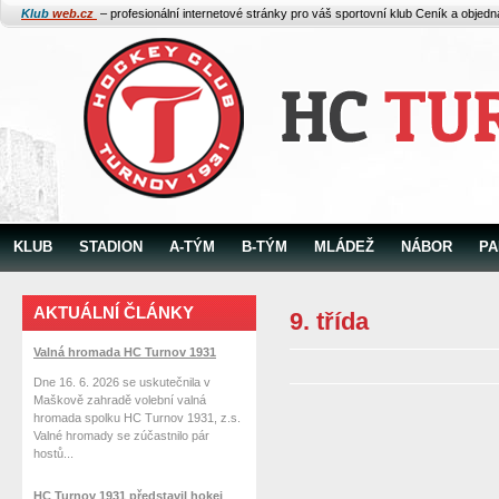
Klub
web.cz
– profesionální internetové stránky pro váš sportovní klub
Ceník a objed
KLUB
STADION
A-TÝM
B-TÝM
MLÁDEŽ
NÁBOR
PA
AKTUÁLNÍ ČLÁNKY
9. třída
Valná hromada HC Turnov 1931
Dne 16. 6. 2026 se uskutečnila v
Maškově zahradě volební valná
hromada spolku HC Turnov 1931, z.s.
Valné hromady se zúčastnilo pár
hostů...
HC Turnov 1931 představil hokej