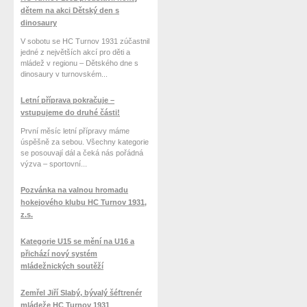
dětem na akci Dětský den s
dinosaury
V sobotu se HC Turnov 1931 zúčastnil
jedné z největších akcí pro děti a
mládež v regionu – Dětského dne s
dinosaury v turnovském...
Letní příprava pokračuje –
vstupujeme do druhé části!
První měsíc letní přípravy máme
úspěšně za sebou. Všechny kategorie
se posouvají dál a čeká nás pořádná
výzva – sportovní...
Pozvánka na valnou hromadu
hokejového klubu HC Turnov 1931,
z.s.
Kategorie U15 se mění na U16 a
přichází nový systém
mládežnických soutěží
Zemřel Jiří Slabý, bývalý šéftrenér
mládeže HC Turnov 1931