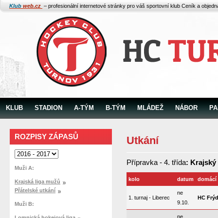
Klub
web.cz
– profesionální internetové stránky pro váš sportovní klub
Ceník a objed
KLUB
STADION
A-TÝM
B-TÝM
MLÁDEŽ
NÁBOR
PA
ROZPISY ZÁPASŮ
Utkání
Přípravka - 4. třída
: Krajský
Muži A:
kolo
datum
domácí
Krajská liga mužů
Přátelské utkání
ne
1. turnaj - Liberec
HC Frýd
9.10.
Muži B:
ne
Lomnická hokejová liga