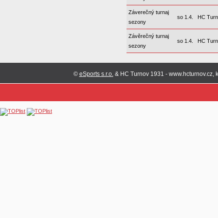
Záverečný turnaj
so 1.4.
HC Turn
sezony
Závěrečný turnaj
so 1.4.
HC Turn
sezony
©
eSports s.r.o.
& HC Turnov 1931 - www.hcturnov.cz, k