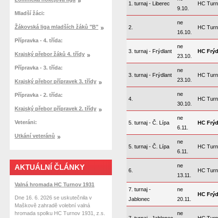
1. turnaj - Liberec
HC Turn
9.10.
Mladší žáci:
ne
Žákovská liga mladších žáků "B"
2.
HC Turn
16.10.
Přípravka - 4. třída:
ne
3. turnaj - Frýdlant
HC Frýd
Krajský přebor žáků 4. třídy
23.10.
Přípravka - 3. třída:
ne
3. turnaj - Frýdlant
HC Turn
23.10.
Krajský přebor přípravek 3. třídy
ne
Přípravka - 2. třída:
4.
HC Turn
30.10.
Krajský přebor přípravek 2. třídy
ne
Veteráni:
5. turnaj - Č. Lípa
HC Frýd
6.11.
Utkání veteránů
ne
5. turnaj - Č. Lípa
HC Turn
6.11.
ne
AKTUÁLNÍ ČLÁNKY
6.
HC Turn
13.11.
Valná hromada HC Turnov 1931
7. turnaj -
ne
HC Frýd
Dne 16. 6. 2026 se uskutečnila v
Jablonec
20.11.
Maškově zahradě volební valná
hromada spolku HC Turnov 1931, z.s.
ne