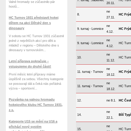
7. turnaj . Jablonec
HC Turn
Valné hromady se zúčastnilo pár
20.11.
hostů...
ne
8.
HC Frýd
27.11.
HC Turnov 1931 představil hokej
dětem na akci Dětský den s
ne
dinosaury
9. turnaj - Lomnice
HC Frýd
4.12.
V sobotu se HC Turnov 1931 zúčastnil
ne
jedné z největších akcí pro děti a
9. turnaj - Lomnice
HC Turn
mládež v regionu – Dětského dne s
4.12.
dinosaury v turnovském...
ne
10.
HC Turn
11.12.
Letní příprava pokračuje –
vstupujeme do druhé části!
ne
11. turnaj - Turnov
HC Frýd
První měsíc letní přípravy máme
18.12.
úspěšně za sebou. Všechny kategorie
ne
se posouvají dál a čeká nás pořádná
11. turnaj - Turnov
HC Turn
výzva – sportovní...
18.12.
Pozvánka na valnou hromadu
12.
ne 8.1.
HC Česk
hokejového klubu HC Turnov 1931,
z.s.
ne
14.
Bílí Tyg
22.1.
Kategorie U15 se mění na U16 a
ne
přichází nový systém
15.
HC Turn