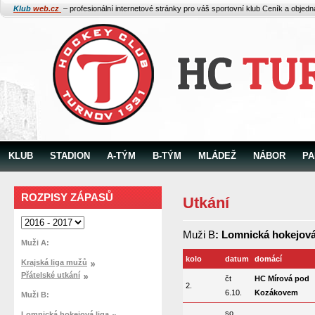
Klub
web.cz
– profesionální internetové stránky pro váš sportovní klub
Ceník a objed
KLUB
STADION
A-TÝM
B-TÝM
MLÁDEŽ
NÁBOR
PA
ROZPISY ZÁPASŮ
Utkání
Muži B
: Lomnická hokejová
Muži A:
kolo
datum
domácí
Krajská liga mužů
Přátelské utkání
čt
HC Mírová pod
2.
6.10.
Kozákovem
Muži B:
so
Lomnická hokejová liga