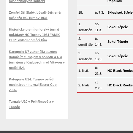
mládežnických soutěží
Popelkou
Zemřel Jiří Slabý, bývalý šéftrenér
18.
út 7.3.
Sklopísek Střele
mládeže HC Turnov 1931
1.
so
Sokol Těpeře
Historicky první juniorský turnaj
semifinále
11.3.
pořádaný HC Turnov 1931 "AMIX
2.
út
CUP" ovládl domácí tým
Sokol Těpeře
semifinále
14.3.
Kategorie U7 zakončila sezónu
3.
so
Sokol Těpeře
domácím turnajem v sobotu 4.4. a
semifinále
18.3.
turnajem v Kralupech nad Vltavou v
neděli 5.4.
út
1. finále
HC Black Rooks
21.3.
Kategorie U14: Turnov ovládl
čt
mezinárodní turnaj Easter Cup
2. finále
HC Black Rooks
23.3.
2026.
Turnaje U10 v Pelhřimově a v
Táboře