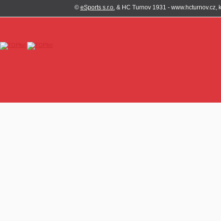
©
eSports s.r.o.
& HC Turnov 1931 - www.hcturnov.cz, k