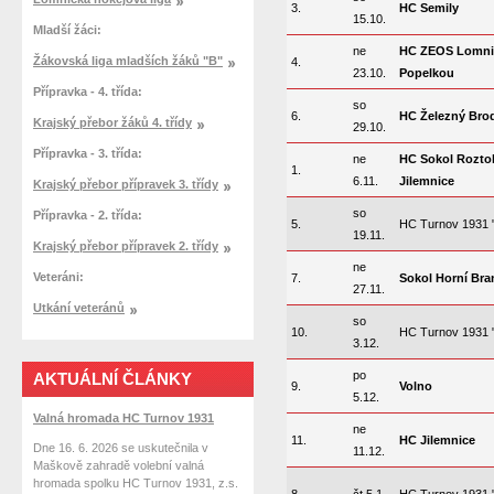
3.
HC Semily
15.10.
Mladší žáci:
ne
HC ZEOS Lomni
Žákovská liga mladších žáků "B"
4.
23.10.
Popelkou
Přípravka - 4. třída:
so
6.
HC Železný Bro
Krajský přebor žáků 4. třídy
29.10.
Přípravka - 3. třída:
ne
HC Sokol Rozto
1.
6.11.
Jilemnice
Krajský přebor přípravek 3. třídy
so
Přípravka - 2. třída:
5.
HC Turnov 1931 
19.11.
Krajský přebor přípravek 2. třídy
ne
Veteráni:
7.
Sokol Horní Bra
27.11.
Utkání veteránů
so
10.
HC Turnov 1931 
3.12.
po
AKTUÁLNÍ ČLÁNKY
9.
Volno
5.12.
Valná hromada HC Turnov 1931
ne
11.
HC Jilemnice
Dne 16. 6. 2026 se uskutečnila v
11.12.
Maškově zahradě volební valná
hromada spolku HC Turnov 1931, z.s.