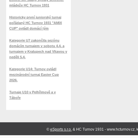
mládeže HC Turnov 1931
Historicky první juniorský turnaj
pořádaný HC Turnov 1931 "AMIX
CUP" ovládl domácí tým
Kategorie U7 zakončila sezónu
domácím turnajem v sobotu 4.4. a
turnajem v Kralupech nad Vltavou v
neděli 5.4.
Kategorie U14: Turnov ovládl
mezinárodní turnaj Easter Cup
2026.
Turnaje U10 v Pelhřimově a v
Táboře
©
eSports s.r.o.
& HC Turnov 1931 - www.hcturnov.cz, k