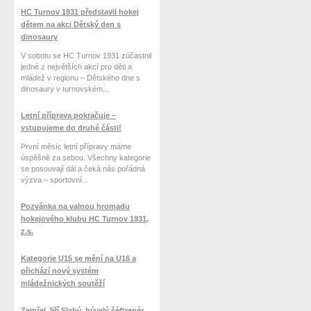
HC Turnov 1931 představil hokej
dětem na akci Dětský den s
dinosaury
V sobotu se HC Turnov 1931 zúčastnil
jedné z největších akcí pro děti a
mládež v regionu – Dětského dne s
dinosaury v turnovském...
Letní příprava pokračuje –
vstupujeme do druhé části!
První měsíc letní přípravy máme
úspěšně za sebou. Všechny kategorie
se posouvají dál a čeká nás pořádná
výzva – sportovní...
Pozvánka na valnou hromadu
hokejového klubu HC Turnov 1931,
z.s.
Kategorie U15 se mění na U16 a
přichází nový systém
mládežnických soutěží
Zemřel Jiří Slabý, bývalý šéftrenér