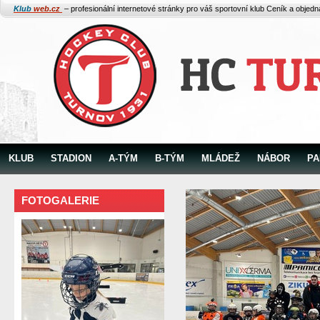
Klub
web.cz
– profesionální internetové stránky pro váš sportovní klub
Ceník a objed
KLUB
STADION
A-TÝM
B-TÝM
MLÁDEŽ
NÁBOR
PA
FOTOGALERIE