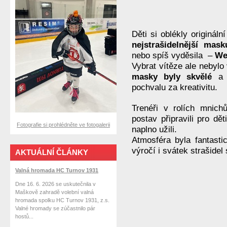
Děti si oblékly originál
nejstrašidelnější mask
nebo spíš vyděsila –
We
Vybrat vítěze ale nebyl
masky byly skvělé
a d
pochvalu za kreativitu.
Trenéři v rolích mnich
postav připravili pro dě
Fotografie si prohlédněte ve fotogalerii
naplno užili.
Atmosféra byla fantasti
výročí i svátek strašidel 
AKTUÁLNÍ ČLÁNKY
Valná hromada HC Turnov 1931
Dne 16. 6. 2026 se uskutečnila v
Maškově zahradě volební valná
hromada spolku HC Turnov 1931, z.s.
Valné hromady se zúčastnilo pár
hostů...