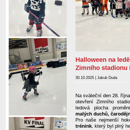
Halloween na ledě 
Zimního stadionu
30.10.2025 | Jakub Duda
Na sváteční den 28. říjn
otevření Zimního stad
ledová plocha promě
malých duchů, čarodějn
Pro naše nejmenší hoke
trénink
, který byl plný 