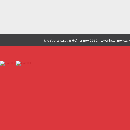
©
eSports s.r.o.
& HC Turnov 1931 - www.hcturnov.cz, k