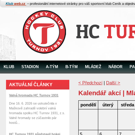
Klub
web.cz
– profesionální internetové stránky pro váš sportovní klub
Ceník a objed
KLUB
STADION
A-TÝM
B-TÝM
MLÁDEŽ
NÁBOR
PA
< Předchozí
|
Další >
AKTUÁLNÍ ČLÁNKY
Kalendář akcí | Ml
Valná hromada HC Turnov 1931
Dne 16. 6. 2026 se uskutečnila v
pondělí
úterý
středa
Maškově zahradě volební valná
hromada spolku HC Turnov 1931, z.s.
Valné hromady se zúčastnilo pár
hostů...
5
6
7
HC Turnov 1931 představil hokej