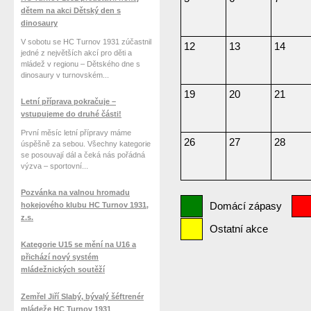
dětem na akci Dětský den s
dinosaury
V sobotu se HC Turnov 1931 zúčastnil
12
13
14
jedné z největších akcí pro děti a
mládež v regionu – Dětského dne s
dinosaury v turnovském...
19
20
21
Letní příprava pokračuje –
vstupujeme do druhé části!
První měsíc letní přípravy máme
26
27
28
úspěšně za sebou. Všechny kategorie
se posouvají dál a čeká nás pořádná
výzva – sportovní...
Pozvánka na valnou hromadu
hokejového klubu HC Turnov 1931,
Domácí zápasy
z.s.
Ostatní akce
Kategorie U15 se mění na U16 a
přichází nový systém
mládežnických soutěží
Zemřel Jiří Slabý, bývalý šéftrenér
mládeže HC Turnov 1931