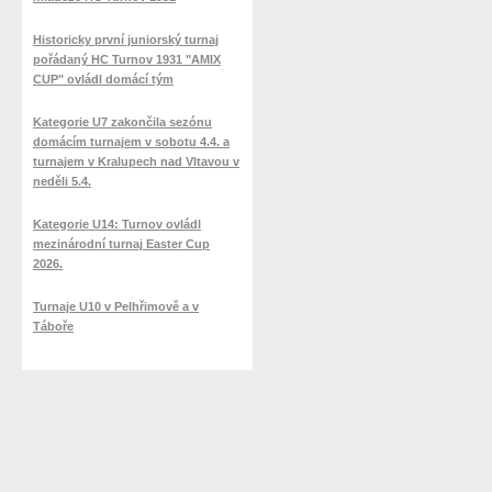
Historicky první juniorský turnaj
pořádaný HC Turnov 1931 "AMIX
CUP" ovládl domácí tým
Kategorie U7 zakončila sezónu
domácím turnajem v sobotu 4.4. a
turnajem v Kralupech nad Vltavou v
neděli 5.4.
Kategorie U14: Turnov ovládl
mezinárodní turnaj Easter Cup
2026.
Turnaje U10 v Pelhřimově a v
Táboře